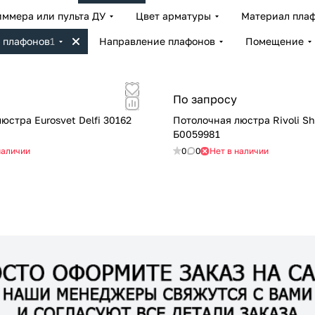
иммера или пульта ДУ
Цвет арматуры
Материал плаф
 плафонов
1
Направление плафонов
Помещение
По запросу
юстра Eurosvet Delfi 30162
Потолочная люстра Rivoli Sh
Б0059981
наличии
0
0
Нет в наличии