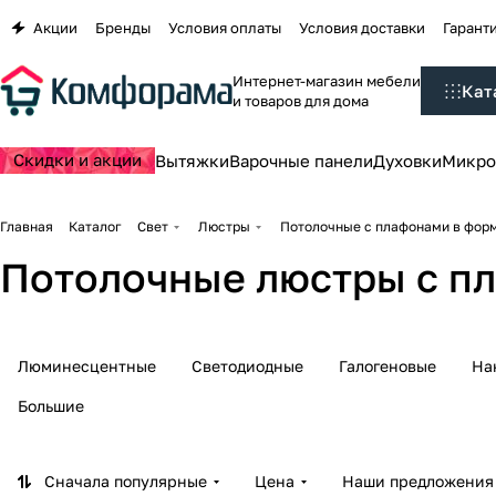
Акции
Бренды
Условия оплаты
Условия доставки
Гаранти
Интернет-магазин мебели
Кат
и товаров для дома
Скидки и акции
Вытяжки
Варочные панели
Духовки
Микро
Главная
Каталог
Свет
Люстры
Потолочные с плафонами в фор
Потолочные люстры с п
Люминесцентные
Светодиодные
Галогеновые
На
Большие
Сначала популярные
Цена
Наши предложения