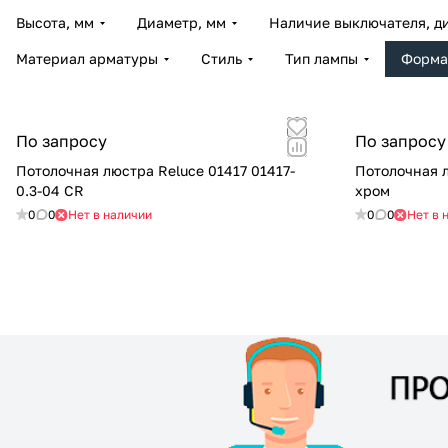
Высота, мм
Диаметр, мм
Наличие выключателя, д
Материал арматуры
Стиль
Тип лампы
Форма
По запросу
По запросу
Потолочная люстра Reluce 01417 01417-
Потолочная л
0.3-04 CR
хром
0
0
Нет в наличии
0
0
Нет в 