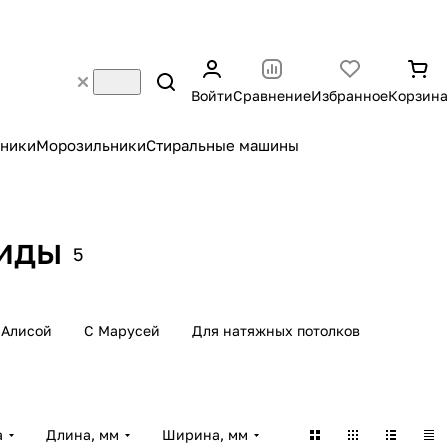
Войти
Сравнение
Избранное
Корзина
ники
Морозильники
Стиральные машины
миды
5
 Алисой
С Марусей
Для натяжных потолков
а
Длина, мм
Ширина, мм