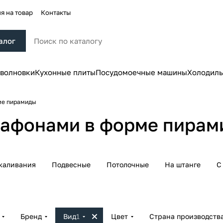
я на товар
Контакты
алог
волновки
Кухонные плиты
Посудомоечные машины
Холодиль
ме пирамиды
лафонами в форме пира
каливания
Подвесные
Потолочные
На штанге
С
Бренд
Вид
1
Цвет
Страна производств