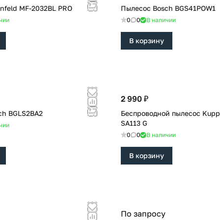
nfeld MF-2032BL PRO
Пылесос Bosch BGS41POW1
чии
0
0
В наличии
В корзину
2 990 ₽
ch BGLS2BA2
Беспроводной пылесос Kupp
SA113 G
чии
0
0
В наличии
В корзину
По запросу