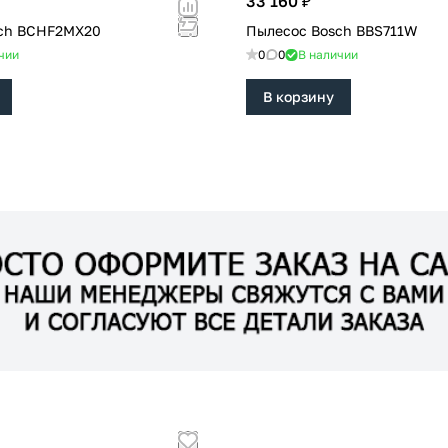
33 160 ₽
ch BCHF2MX20
Пылесос Bosch BBS711W
чии
0
0
В наличии
В корзину