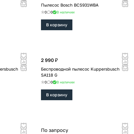
Пылесос Bosch BCS931WBA
0
0
В наличии
В корзину
2 990 ₽
ersbusch
Беспроводной пылесос Kuppersbusch
SA118 G
0
0
В наличии
В корзину
По запросу