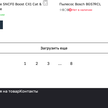
e SNCF0 Boost CX1 Cat &
Пылесос Bosch BGS7RCL
ne
0
0
Нет в наличии
чии
Загрузить еще
1
2
3
...
8
я на товар
Контакты