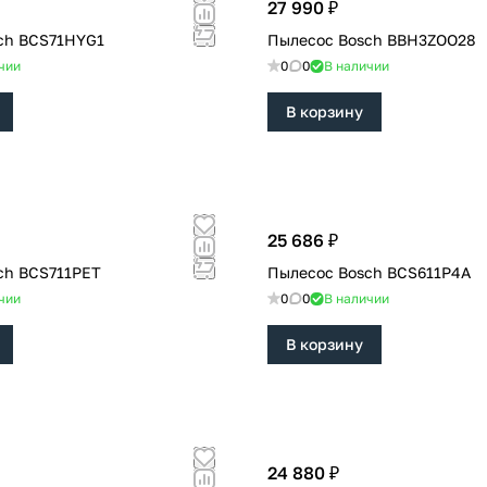
27 990 ₽
ch BCS71HYG1
Пылесос Bosch BBH3ZOO28
чии
0
0
В наличии
В корзину
25 686 ₽
ch BCS711PET
Пылесос Bosch BCS611P4A
чии
0
0
В наличии
В корзину
24 880 ₽