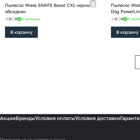
Пылесос Miele SNRF0 Boost CX1 черный
Пылесос Miel
обсидиан
Dog PowerLi
0
0
В наличии
0
0
В нали
В корзину
В корзину
Акции
Бренды
Условия оплаты
Условия доставки
Гаранти
Подписаться
на новости и акции