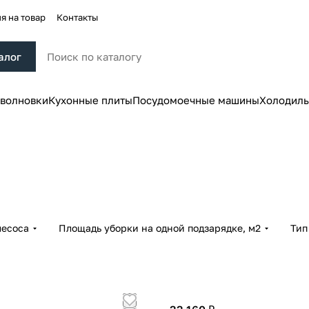
я на товар
Контакты
алог
волновки
Кухонные плиты
Посудомоечные машины
Холодиль
лесоса
Площадь уборки на одной подзарядке, м2
Тип