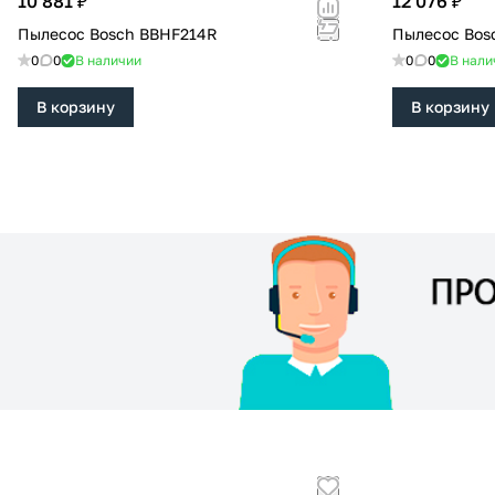
10 881 ₽
12 076 ₽
Пылесос Bosch BBHF214R
Пылесос Bos
0
0
В наличии
0
0
В нали
В корзину
В корзину