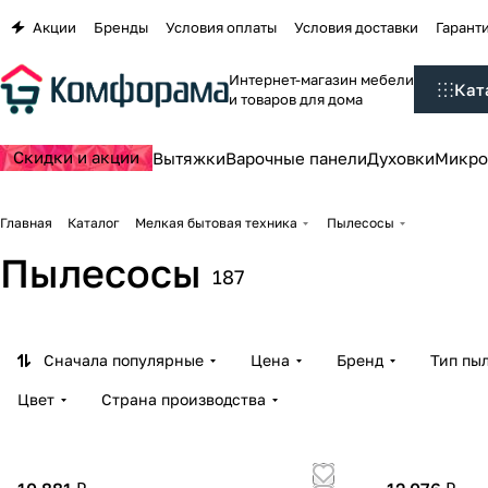
Акции
Бренды
Условия оплаты
Условия доставки
Гаранти
Интернет-магазин мебели
Кат
и товаров для дома
Скидки и акции
Вытяжки
Варочные панели
Духовки
Микро
Главная
Каталог
Мелкая бытовая техника
Пылесосы
Пылесосы
187
Сначала популярные
Цена
Бренд
Тип пы
Цвет
Страна производства