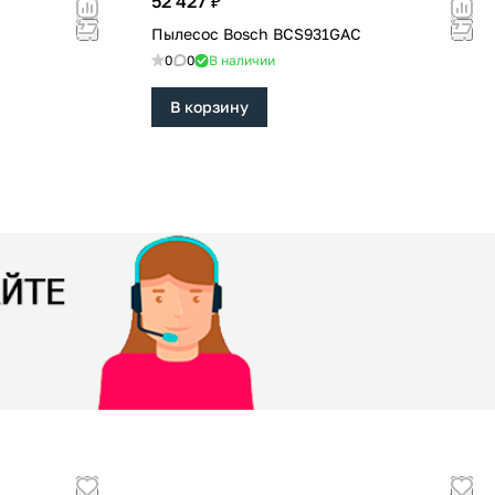
52 427 ₽
Пылесос Bosch BCS931GAC
0
0
В наличии
В корзину