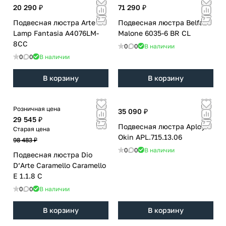
20 290 ₽
71 290 ₽
Подвесная люстра Arte
Подвесная люстра Belfast
Lamp Fantasia A4076LM-
Malone 6035-6 BR CL
8CC
0
0
В наличии
0
0
В наличии
В корзину
В корзину
Розничная цена
35 090 ₽
29 545 ₽
Подвесная люстра Aployt
Старая цена
Okin APL.715.13.06
98 483 ₽
0
0
В наличии
Подвесная люстра Dio
D’Arte Caramello Caramello
E 1.1.8 C
0
0
В наличии
В корзину
В корзину