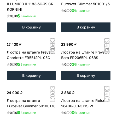
ILLUMICO IL1183-5C-79 CR
Eurosvet Glimmer 501001/5
KOPNINI
0
0
В наличии
0
0
В наличии
В корзину
В корзину
17 430 ₽
23 990 ₽
Люстра на штанге Freya
Люстра на штанге Freya
Charlotte FR5512PL-05G
Bora FR2065PL-06BS
0
0
В наличии
0
0
В наличии
В корзину
В корзину
24 900 ₽
3 880 ₽
Люстра на штанге
Люстра на штанге Reluce
Eurosvet Glimmer 501001/8
26406-0.3-3+1S WT
0
0
В наличии
0
0
В наличии