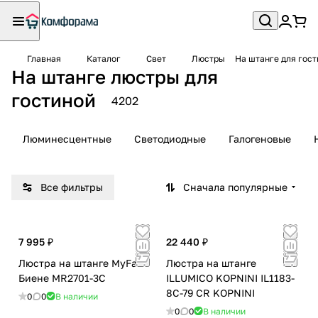
Главная
Каталог
Свет
Люстры
На штанге для гост
На штанге люстры для
гостиной
4202
Люминесцентные
Светодиодные
Галогеновые
Все фильтры
Сначала популярные
7 995 ₽
22 440 ₽
Люстра на штанге MyFar
Люстра на штанге
Биене MR2701-3C
ILLUMICO KOPNINI IL1183-
8C-79 CR KOPNINI
0
0
В наличии
0
0
В наличии