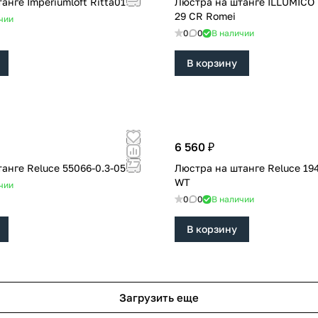
Люстра на штанге Imperiumloft Ritta01
Люстра на штанге ILLUMICO IL1382-6CPA-
29 CR Romei
чии
0
0
В наличии
В корзину
6 560 ₽
Люстра на штанге Reluce 55066-0.3-05
Люстра на штанге Reluce 19406-0.3-3+1
WT
чии
0
0
В наличии
В корзину
Загрузить еще