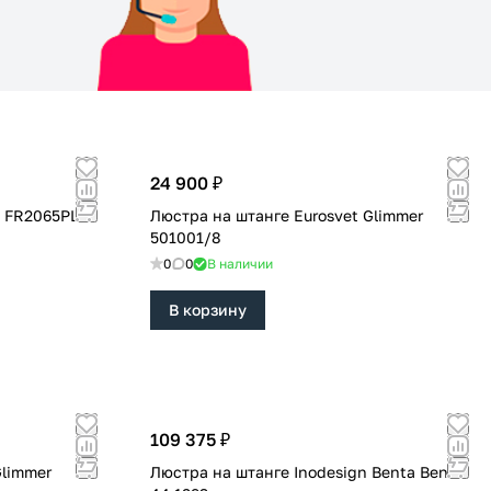
24 900 ₽
a FR2065PL-
Люстра на штанге Eurosvet Glimmer
501001/8
0
0
В наличии
В корзину
109 375 ₽
Glimmer
Люстра на штанге Inodesign Benta Benta