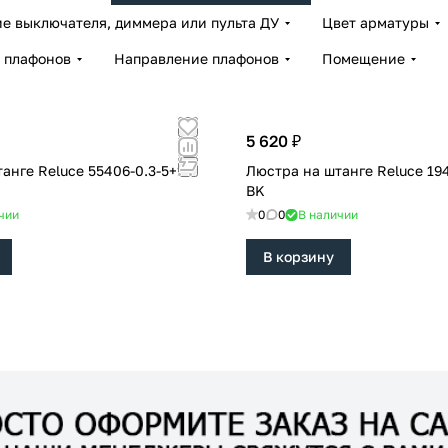
е выключателя, диммера или пульта ДУ
Цвет арматуры
 плафонов
Направление плафонов
Помещение
5 620 ₽
luce 55406-0.3-5+1
Люстра на штанге Reluce 19406-0.3-2+1L
BK
чии
0
0
В наличии
В корзину