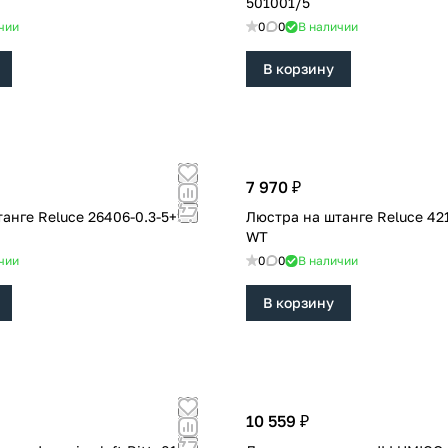
501001/5
чии
0
0
В наличии
В корзину
7 970 ₽
luce 26406-0.3-5+1M
Люстра на штанге Reluce 42107-0.3-6+1
WT
чии
0
0
В наличии
В корзину
10 559 ₽