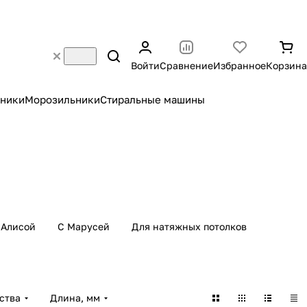
Войти
Сравнение
Избранное
Корзина
ники
Морозильники
Стиральные машины
 Алисой
С Марусей
Для натяжных потолков
ства
Длина, мм