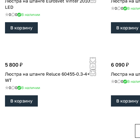
Люстра на штанге Eurosvet Vinter 201057
LED
0
0
В нали
0
0
В наличии
В корзину
В корзину
5 800 ₽
6 090 ₽
Люстра на штанге Reluce 60455-0.3-4+1S
WT
0
0
В нали
0
0
В наличии
В корзину
В корзину