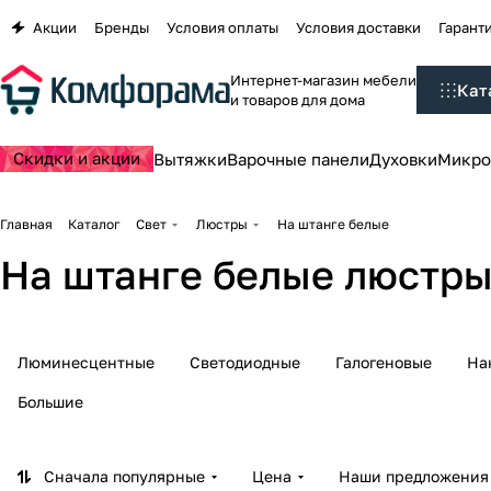
Акции
Бренды
Условия оплаты
Условия доставки
Гаранти
Интернет-магазин мебели
Кат
и товаров для дома
Скидки и акции
Вытяжки
Варочные панели
Духовки
Микро
Главная
Каталог
Свет
Люстры
На штанге белые
На штанге белые люстр
Люминесцентные
Светодиодные
Галогеновые
На
Большие
Сначала популярные
Цена
Наши предложения