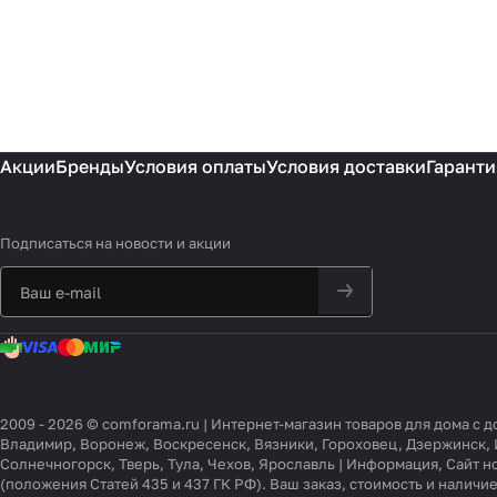
Акции
Бренды
Условия оплаты
Условия доставки
Гаранти
Подписаться
на новости и акции
2009 - 2026 © comforama.ru | Интернет-магазин товаров для дома с 
Владимир, Воронеж, Воскресенск, Вязники, Гороховец, Дзержинск, 
Солнечногорск, Тверь, Тула, Чехов, Ярославль | Информация, Сайт 
(положения Статей 435 и 437 ГК РФ). Ваш заказ, стоимость и налич