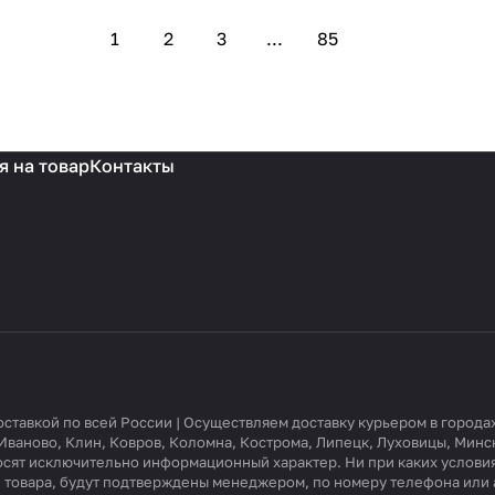
1
2
3
...
85
я на товар
Контакты
доставкой по всей России | Осуществляем доставку курьером в город
Иваново, Клин, Ковров, Коломна, Кострома, Липецк, Луховицы, Минс
носят исключительно информационный характер. Ни при каких услови
ие товара, будут подтверждены менеджером, по номеру телефона или