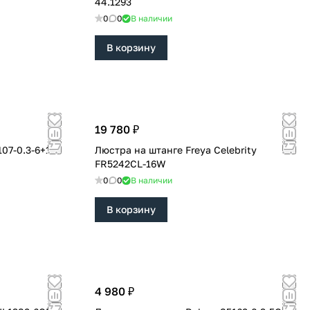
44.1293
0
0
В наличии
В корзину
19 780 ₽
Люстра на штанге Freya Celebrity
FR5242CL-16W
0
0
В наличии
В корзину
4 980 ₽