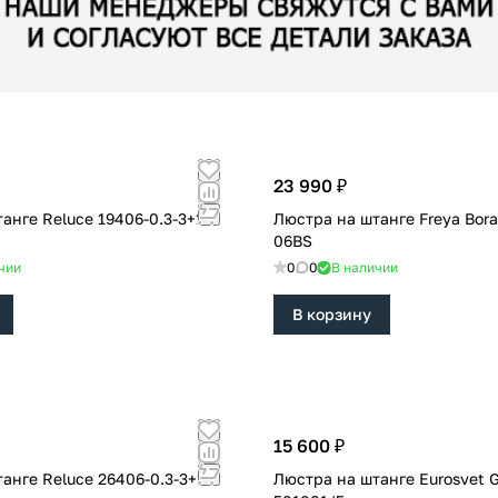
23 990 ₽
luce 19406-0.3-3+1
Люстра на штанге Freya Bor
06BS
чии
0
0
В наличии
В корзину
15 600 ₽
luce 26406-0.3-3+1S
Люстра на штанге Eurosvet 