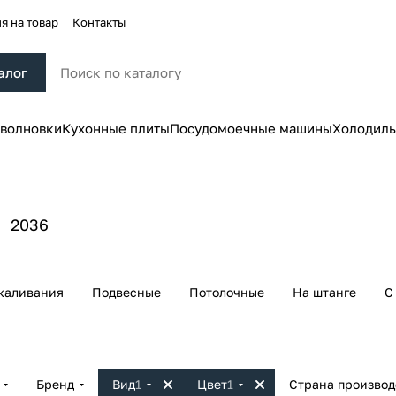
я на товар
Контакты
алог
волновки
Кухонные плиты
Посудомоечные машины
Холодиль
ы
2036
каливания
Подвесные
Потолочные
На штанге
С
Бренд
Вид
1
Цвет
1
Страна производ