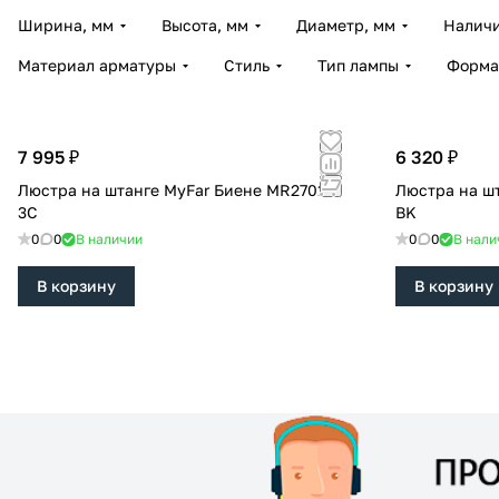
Ширина, мм
Высота, мм
Диаметр, мм
Наличи
Материал арматуры
Стиль
Тип лампы
Форма
7 995 ₽
6 320 ₽
Люстра на штанге MyFar Биене MR2701-
Люстра на штанге Re
3C
BK
0
0
В наличии
0
0
В нали
В корзину
В корзину