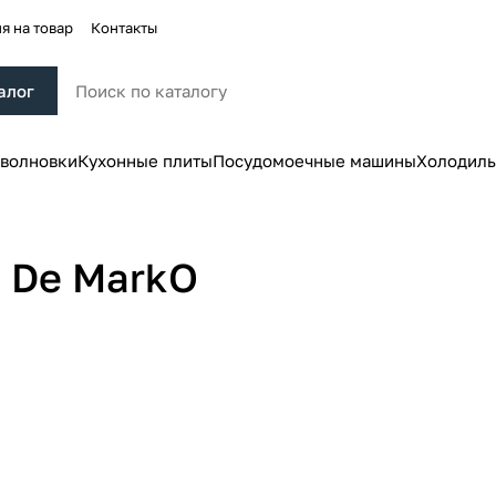
я на товар
Контакты
алог
волновки
Кухонные плиты
Посудомоечные машины
Холодиль
 De MarkO