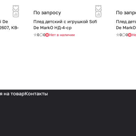
По запросу
По запр
i De
Плед детский с игрушкой Sofi
Плед дет
2607, КВ-
De MarkO НД-4-ср
0
0
Нет в наличии
0
0
Не
я на товар
Контакты