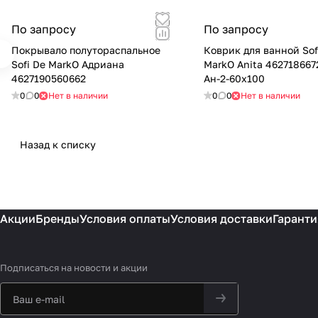
По запросу
По запросу
Покрывало полутораспальное
Коврик для ванной Sof
Sofi De MarkO Адриана
MarkO Anita 462718667
4627190560662
Ан-2-60х100
0
0
Нет в наличии
0
0
Нет в наличии
Назад к списку
Акции
Бренды
Условия оплаты
Условия доставки
Гаранти
Подписаться
на новости и акции