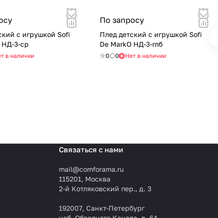
осу
По запросу
ский с игрушкой Sofi
Плед детский с игрушкой Sofi
De MarkO НД-3-ср
De MarkO НД-3-глб
т в наличии
0
0
Нет в наличии
Связаться с нами
mail@comforama.ru
115201, Москва
2-й Котляковский пер., д. 3
192007, Санкт-Петербург
наб. Обводного Канала, д. 64