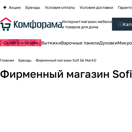
Акции
Бренды
Условия оплаты
Условия доставки
Гаранти
Интернет-магазин мебели
Кат
и товаров для дома
Скидки и акции
Вытяжки
Варочные панели
Духовки
Микро
Главная
Бренды
Фирменный магазин Sofi De MarkO
Фирменный магазин Sofi