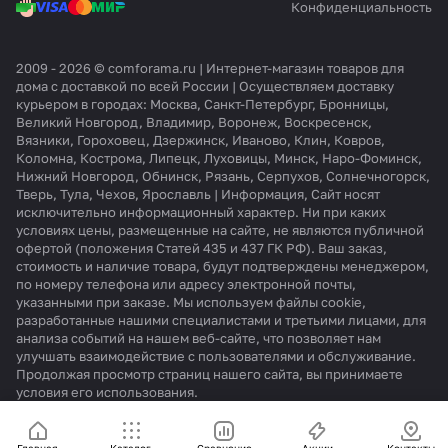
4
e
и
5
4
4
2
0
0
0
n
0
Конфиденциальность
B
n
н
N
B
B
U
2
2
2
s
1
W
s
а
4
W
W
W
1
1
1
e
2
1
e
H
A
1
1
D
B
B
B
W
V
2009 - 2026 © comforama.ru | Интернет-магазин товаров для
W
is
W
E
B
W
W
D
M
дома с доставкой по всей России | Осуществляем доставку
D
e
1
2
U
5
курьером в городах: Москва, Санкт-Петербург, Бронницы,
5
n
S
Великий Новгород, Владимир, Воронеж, Воскресенск,
Вязники, Гороховец, Дзержинск, Иваново, Клин, Ковров,
S
s
9
Коломна, Кострома, Липецк, Луховицы, Минск, Наро-Фоминск,
1
e
0
Нижний Новгород, Обнинск, Рязань, Серпухов, Солнечногорск,
0
H
4
Тверь, Тула, Чехов, Ярославль | Информация, Сайт носят
4
V
3
исключительно информационный характер. Ни при каких
5
6
B
условиях цены, размещенные на сайте, не являются публичной
B
9
W
офертой (положения Статей 435 и 437 ГК РФ). Ваш заказ,
B
3
S
стоимость и наличие товара, будут подтверждены менеджером,
C
по номеру телефона или адресу электронной почты,
6
указанными при заказе. Мы используем файлы cookie,
разработанные нашими специалистами и третьими лицами, для
0
анализа событий на нашем веб-сайте, что позволяет нам
A
улучшать взаимодействие с пользователями и обслуживание.
D
Продолжая просмотр страниц нашего сайта, вы принимаете
условия его использования.