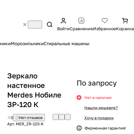
Войти
Сравнение
Избранное
Корзина
ники
Морозильники
Стиральные машины
Зеркало
По запросу
настенное
Merdes Нобиле
Нет в наличии
ЗР-120 К
Нашли дешевле?
0
Нет отзывов
Хочу в подарок
Арт.
MER_ZR-120-K
Фирменная гарантия!