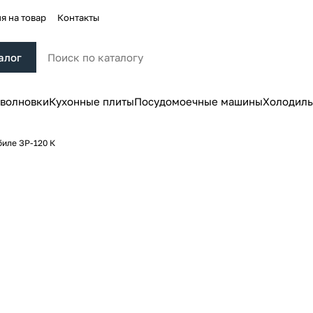
я на товар
Контакты
алог
волновки
Кухонные плиты
Посудомоечные машины
Холодиль
биле ЗР-120 К