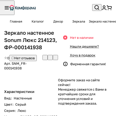
Главная
Каталог
Декор
Зеркала
Зеркало настенн
Зеркало настенное
Нет в наличии
Sonum Люкс 214123,
ФР-000141938
Нашли дешевле?
Хочу в подарок
0
Нет отзывов
Арт.
SNM_FR-
Фирменная гарантия!
000141938
Оформите заказ на сайте
сейчас!
Менеджер свяжется с Вами в
Характеристики
кратчайшие сроки для
Вид
:
Настенные
уточнения условий и
подтверждения заказа.
Цвет
:
Серый
Серия
:
Люкс