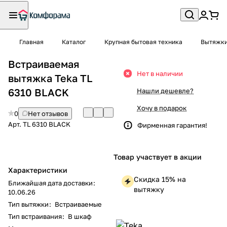
Главная
Каталог
Крупная бытовая техника
Вытяжк
Встраиваемая
Нет в наличии
вытяжка Teka TL
6310 BLACK
Нашли дешевле?
Хочу в подарок
0
Нет отзывов
Арт.
TL 6310 BLACK
Фирменная гарантия!
Товар участвует в акции
Характеристики
Скидка 15% на
Ближайшая дата доставки
:
вытяжку
10.06.26
Тип вытяжки
:
Встраиваемые
Тип встраивания
:
В шкаф