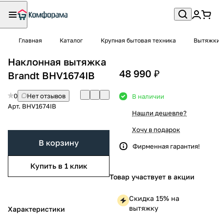
Главная
Каталог
Крупная бытовая техника
Вытяжк
Наклонная вытяжка
48 990 ₽
Brandt BHV1674IB
0
Нет отзывов
В наличии
Арт.
BHV1674IB
Нашли дешевле?
Хочу в подарок
В корзину
Фирменная гарантия!
Купить в 1 клик
Товар участвует в акции
Скидка 15% на
вытяжку
Характеристики