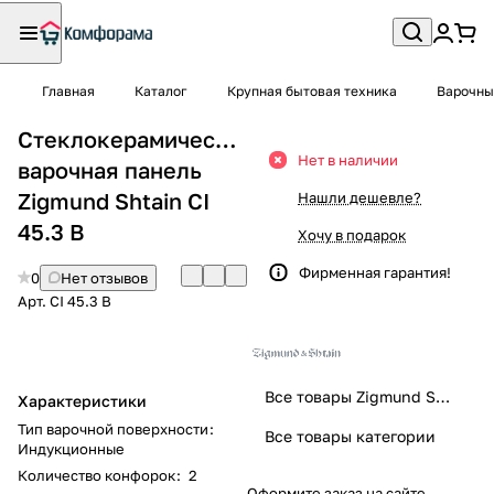
Главная
Каталог
Крупная бытовая техника
Варочны
Стеклокерамическая
Нет в наличии
варочная панель
Zigmund Shtain CI
Нашли дешевле?
45.3 B
Хочу в подарок
Фирменная гарантия!
0
Нет отзывов
Арт.
CI 45.3 B
Все товары Zigmund Shtain
Характеристики
Тип варочной поверхности
:
Все товары категории
Индукционные
Количество конфорок
:
2
Оформите заказ на сайте