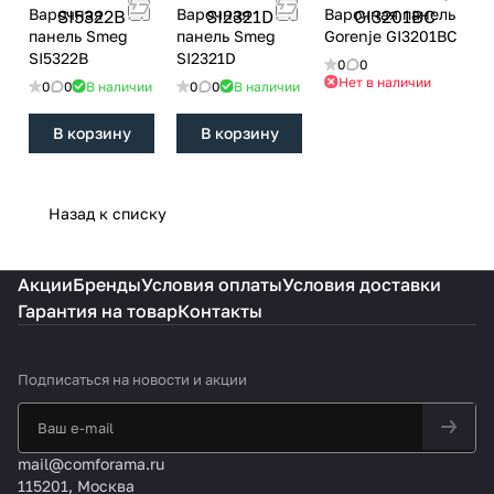
Варочная
Варочная
Варочная панель
панель Smeg
панель Smeg
Gorenje GI3201BC
SI5322B
SI2321D
0
0
Нет в наличии
0
0
В наличии
0
0
В наличии
В корзину
В корзину
Назад к списку
Акции
Бренды
Условия оплаты
Условия доставки
Гарантия на товар
Контакты
Подписаться
на новости и акции
mail@comforama.ru
115201, Москва