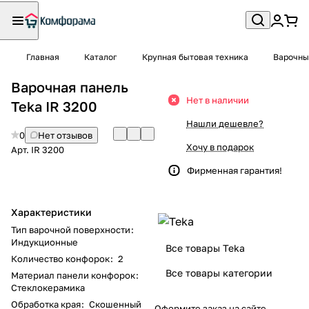
Главная
Каталог
Крупная бытовая техника
Варочны
Варочная панель
Нет в наличии
Teka IR 3200
Нашли дешевле?
0
Нет отзывов
Хочу в подарок
Арт.
IR 3200
Фирменная гарантия!
Характеристики
Тип варочной поверхности
:
Индукционные
Все товары Teka
Количество конфорок
:
2
Все товары категории
Материал панели конфорок
:
Стеклокерамика
Обработка края
:
Скошенный
Оформите заказ на сайте