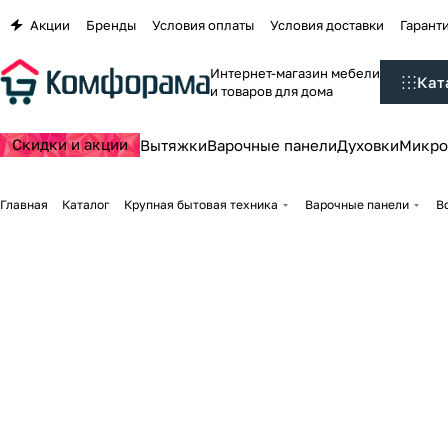
Акции
Бренды
Условия оплаты
Условия доставки
Гаранти
Интернет-магазин мебели
Кат
и товаров для дома
Скидки и акции
Вытяжки
Варочные панели
Духовки
Микро
Главная
Каталог
Крупная бытовая техника
Варочные панели
В