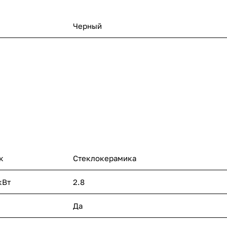
Черный
к
Стеклокерамика
кВт
2.8
Да