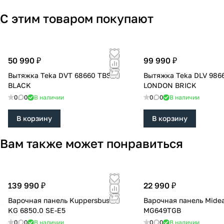
С этим товаром покупают
50 990 ₽
99 990 ₽
Вытяжка Teka DVT 68660 TBS
Вытяжка Teka DLV 986
BLACK
LONDON BRICK
0
0
В наличии
0
0
В наличии
В корзину
В корзину
Вам также может понравиться
139 990 ₽
22 990 ₽
Варочная панель Kuppersbusch
Варочная панель Mide
KG 6850.0 SE-E5
MG649TGB
0
0
В наличии
0
0
В наличии