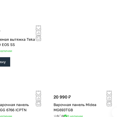
₽
емая вытяжка Teka
0 EOS SS
наличии
ину
20 990 ₽
варочная панель
Варочная панель Midea
HGG 6766 ICPTN
MG693TGB
наличии
0
0
В наличии