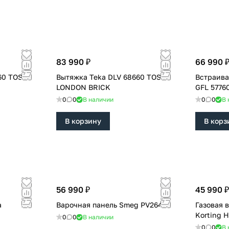
83 990 ₽
66 990 
60 TOS
Вытяжка Teka DLV 68660 TOS
Встраива
LONDON BRICK
GFL 5776
0
0
В наличии
0
0
В 
В корзину
В корз
56 990 ₽
45 990 ₽
a
Варочная панель Smeg PV264B
Газовая 
Korting 
0
0
В наличии
0
0
В 