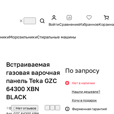
Войти
Сравнение
Избранное
Корзина
ники
Морозильники
Стиральные машины
Встраиваемая
По запросу
газовая варочная
панель Teka GZC
Нет в наличии
64300 XBN
Нашли дешевле?
BLACK
Хочу в подарок
0
Нет отзывов
Фирменная гарантия!
Арт.
GZC 64300 XBN