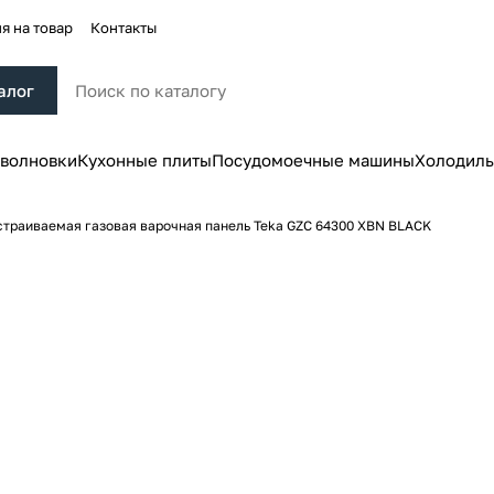
я на товар
Контакты
алог
волновки
Кухонные плиты
Посудомоечные машины
Холодиль
страиваемая газовая варочная панель Teka GZC 64300 XBN BLACK