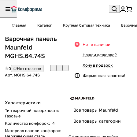
Главная
Каталог
Крупная бытовая техника
Варочны
Варочная панель
Нет в наличии
Maunfeld
MGHS.64.74S
Нашли дешевле?
Хочу в подарок
0
Нет отзывов
Арт.
MGHS.64.74S
Фирменная гарантия!
Характеристики
Все товары Maunfeld
Тип варочной поверхности
:
Газовые
Все товары категории
Количество конфорок
:
4
Материал панели конфорок
:
Нержавеющая сталь
Оформите заказ на сайте