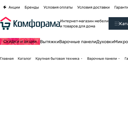
Акции
Бренды
Условия оплаты
Условия доставки
Гаранти
Интернет-магазин мебели
Кат
и товаров для дома
Скидки и акции
Вытяжки
Варочные панели
Духовки
Микро
Главная
Каталог
Крупная бытовая техника
Варочные панели
Г