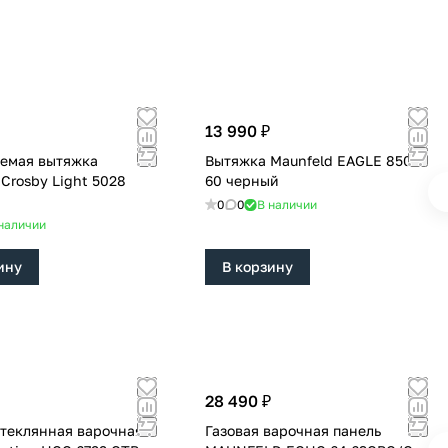
13 990 ₽
емая вытяжка
Вытяжка Maunfeld EAGLE 850
 Crosby Light 5028
60 черный
0
0
В наличии
наличии
ину
В корзину
28 490 ₽
стеклянная варочная
Газовая варочная панель