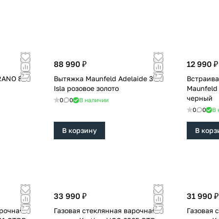
88 990 ₽
12 990 ₽
RANO 80
Вытяжка Maunfeld Adelaide 39
Встраива
Isla розовое золото
Maunfeld
черный
0
0
В наличии
0
0
В 
В корзину
В корз
33 990 ₽
31 990 ₽
арочная
Газовая стеклянная варочная
Газовая 