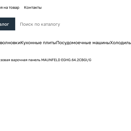
я на товар
Контакты
алог
волновки
Кухонные плиты
Посудомоечные машины
Холодиль
азовая варочная панель MAUNFELD EGHG.64.2CBGI/G