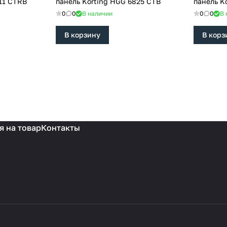
11 CTRB
панель Korting HGG 6825 CTB
панель K
0
0
В наличии
0
0
В 
В корзину
В корз
я на товар
Контакты