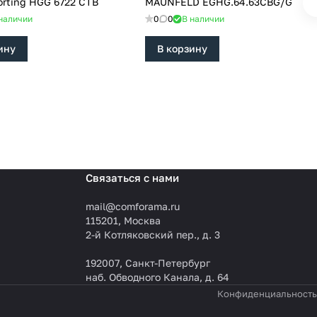
orting HGG 6722 CTB
MAUNFELD EGHG.64.63CBG/G
наличии
0
0
В наличии
ину
В корзину
Связаться с нами
mail@comforama.ru
115201, Москва
2-й Котляковский пер., д. 3
192007, Санкт-Петербург
наб. Обводного Канала, д. 64
Конфиденциальность