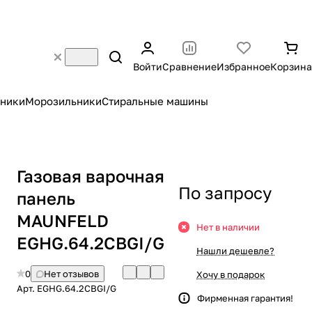
Войти
Сравнение
Избранное
Корзина
ники
Морозильники
Стиральные машины
Газовая варочная
По запросу
панель
MAUNFELD
Нет в наличии
EGHG.64.2CBGI/G
Нашли дешевле?
0
Нет отзывов
Хочу в подарок
Арт.
EGHG.64.2CBGI/G
Фирменная гарантия!