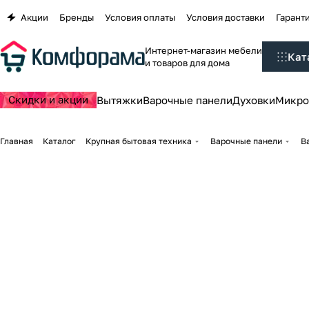
Акции
Бренды
Условия оплаты
Условия доставки
Гаранти
Интернет-магазин мебели
Кат
и товаров для дома
Скидки и акции
Вытяжки
Варочные панели
Духовки
Микро
Главная
Каталог
Крупная бытовая техника
Варочные панели
В