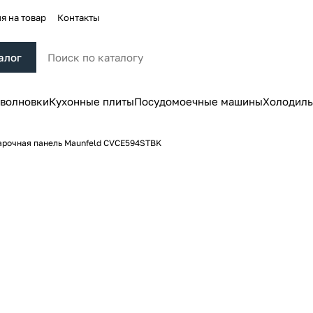
я на товар
Контакты
алог
волновки
Кухонные плиты
Посудомоечные машины
Холодиль
арочная панель Maunfeld CVCE594STBK