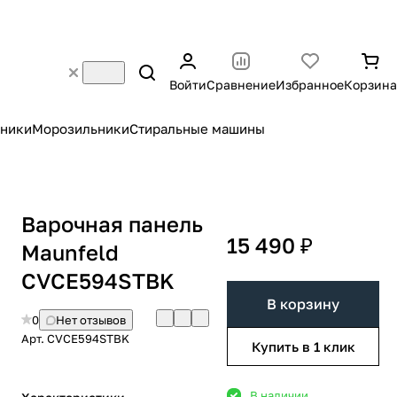
Войти
Сравнение
Избранное
Корзина
ники
Морозильники
Стиральные машины
Варочная панель
15 490 ₽
Maunfeld
CVCE594STBK
В корзину
0
Нет отзывов
Арт.
CVCE594STBK
Купить в 1 клик
В наличии