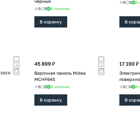
черный
0
0
В 
0
0
В наличии
В корзину
В корз
45 899 ₽
17 190 ₽
 HHY-
Варочная панель Midea
Электрич
MCHF645
поверхно
0
0
В наличии
0
0
В 
В корзину
В корз