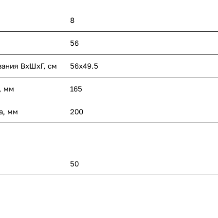
8
56
вания ВхШхГ, cм
56х49.5
, мм
165
а, мм
200
50