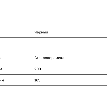
Черный
к
Стеклокерамика
мм
200
 мм
165