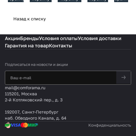
/G
Turbo
Назад к списку
Акции
Бренды
Условия оплаты
Условия доставки
Гарантия на товар
Контакты
Подписаться
на новости и акции
mail@comforama.ru
115201, Москва
2-й Котляковский пер., д. 3
192007, Санкт-Петербург
наб. Обводного Канала, д. 64
Конфиденциальность