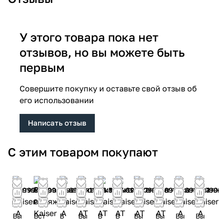
У этого товара пока нет
отзывов, но вы можете быть
первым
Совершите покупку и оставьте свой отзыв об
его использовании
Написать отзыв
С этим товаром покупают
61 999
52 599
72 699
90 199
68 599
65 899
82 799
77 699
72 699
59 799
₽
₽
₽
₽
₽
₽
₽
₽
₽
₽
Вы
Вст
В
Вы
В
В
Вы
Вы
Вы
Вы