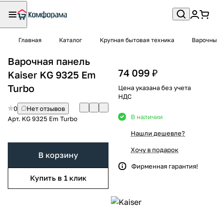
Главная
Каталог
Крупная бытовая техника
Варочны
Варочная панель
74 099 ₽
Kaiser KG 9325 Em
Turbo
Цена указана без учета
НДС
0
Нет отзывов
В наличии
Арт.
KG 9325 Em Turbo
Нашли дешевле?
Хочу в подарок
В корзину
Фирменная гарантия!
Купить в 1 клик