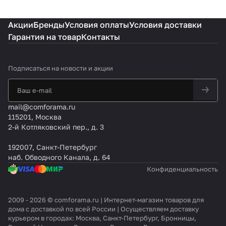
rti
pp
rti
ser
KC
Kai
rti
r
er
se
ng
er
ng
KC
G
ser
ng
KG
K
r
Акции
Бренды
Условия оплаты
Условия доставки
H
sb
H
G
639
KC
H
63
C
K
G
er
GG
638
4
G
G
25
G
C
Гарантия на товар
Контакты
64
g
69
3
Tur
63
66
E
63
G
5
FS
19
Tur
bo
87
1
m
80
63
C
66
CT
bo
Ro
Tur
CT
Tu
Tu
35
Подписаться
на новости и акции
R
B
N
mb
bo
G
rb
rb
E
N
N
o
o
m
Tu
rb
mail@comforama.ru
o
115201, Москва
2-й Котляковский пер., д. 3
192007, Санкт-Петербург
наб. Обводного Канала, д. 64
Конфиденциальность
2009 - 2026 © comforama.ru | Интернет-магазин товаров для
дома с доставкой по всей России | Осуществляем доставку
курьером в городах: Москва, Санкт-Петербург, Бронницы,