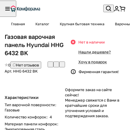
Главная
Каталог
Крупная бытовая техника
Варочны
Газовая варочная
Нет в наличии
панель Hyundai HHG
6432 BK
Нашли дешевле?
Хочу в подарок
0
Нет отзывов
Арт.
HHG 6432 BK
Фирменная гарантия!
Оформите заказ на сайте
сейчас!
Характеристики
Менеджер свяжется с Вами в
Тип варочной поверхности
:
кратчайшие сроки для
Газовые
уточнения условий и
подтверждения заказа.
Количество конфорок
:
4
Материал панели конфорок
:
Эмалированная сталь