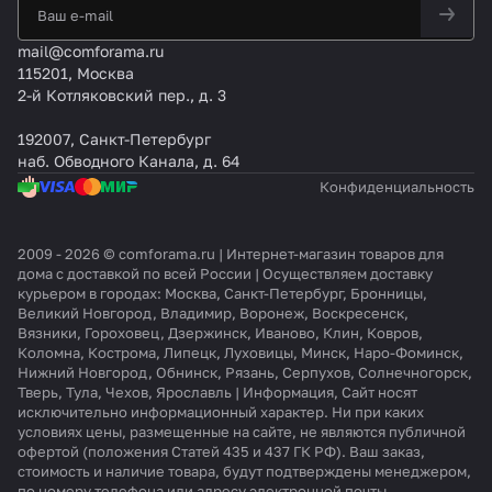
T
B
X
X
mail@comforama.ru
115201, Москва
2-й Котляковский пер., д. 3
192007, Санкт-Петербург
наб. Обводного Канала, д. 64
Конфиденциальность
2009 - 2026 © comforama.ru | Интернет-магазин товаров для
дома с доставкой по всей России | Осуществляем доставку
курьером в городах: Москва, Санкт-Петербург, Бронницы,
Великий Новгород, Владимир, Воронеж, Воскресенск,
Вязники, Гороховец, Дзержинск, Иваново, Клин, Ковров,
Коломна, Кострома, Липецк, Луховицы, Минск, Наро-Фоминск,
Нижний Новгород, Обнинск, Рязань, Серпухов, Солнечногорск,
Тверь, Тула, Чехов, Ярославль | Информация, Сайт носят
исключительно информационный характер. Ни при каких
условиях цены, размещенные на сайте, не являются публичной
офертой (положения Статей 435 и 437 ГК РФ). Ваш заказ,
стоимость и наличие товара, будут подтверждены менеджером,
по номеру телефона или адресу электронной почты,