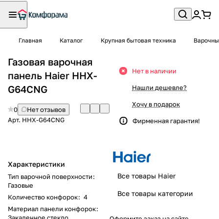
Главная
Каталог
Крупная бытовая техника
Варочны
Газовая варочная
Нет в наличии
панель Haier HHX-
G64CNG
Нашли дешевле?
Хочу в подарок
0
Нет отзывов
Арт.
HHX-G64CNG
Фирменная гарантия!
Характеристики
Все товары Haier
Тип варочной поверхности
:
Газовые
Все товары категории
Количество конфорок
:
4
Материал панели конфорок
:
Закаленное стекло
Оформите заказ на сайте