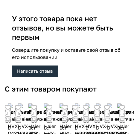
У этого товара пока нет
отзывов, но вы можете быть
первым
Совершите покупку и оставьте свой отзыв об
его использовании
Написать отзыв
С этим товаром покупают
42 999
21 999
25 999
25 999
22 999
28 999
26 169
18 999
19 999
15 420
₽
₽
₽
₽
₽
₽
₽
₽
₽
₽
В
В
Вст
Вст
Вст
В
В
В
В
Вст
ы
ы
раи
раи
раи
ы
ы
ы
ы
раи