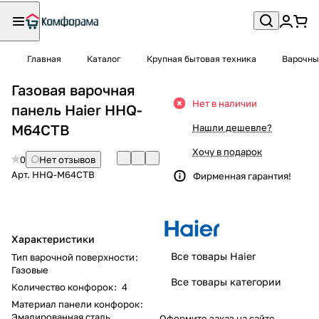
Главная
Каталог
Крупная бытовая техника
Варочны
Газовая варочная
Нет в наличии
панель Haier HHQ-
M64CTB
Нашли дешевле?
Хочу в подарок
0
Нет отзывов
Арт.
HHQ-M64CTB
Фирменная гарантия!
Характеристики
Все товары Haier
Тип варочной поверхности
:
Газовые
Все товары категории
Количество конфорок
:
4
Материал панели конфорок
:
Эмалированная сталь
Оформите заказ на сайте