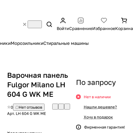
Войти
Сравнение
Избранное
Корзина
ники
Морозильники
Стиральные машины
Варочная панель
По запросу
Fulgor Milano LH
604 G WK ME
Нет в наличии
Нашли дешевле?
0
Нет отзывов
Арт.
LH 604 G WK ME
Хочу в подарок
Фирменная гарантия!