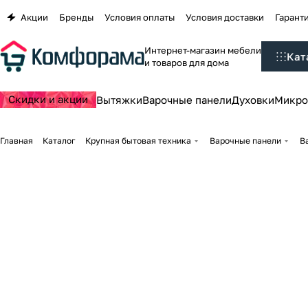
Акции
Бренды
Условия оплаты
Условия доставки
Гаранти
Интернет-магазин мебели
Кат
и товаров для дома
Скидки и акции
Вытяжки
Варочные панели
Духовки
Микро
Главная
Каталог
Крупная бытовая техника
Варочные панели
В