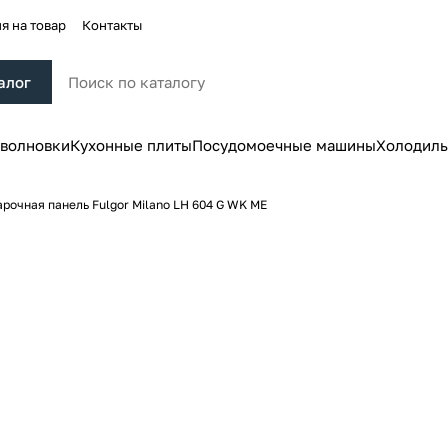
я на товар
Контакты
алог
волновки
Кухонные плиты
Посудомоечные машины
Холодиль
арочная панель Fulgor Milano LH 604 G WK ME