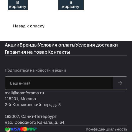
В
В
60.1 E
TX
корзину
корзину
Назад к списку
Акции
Бренды
Условия оплаты
Условия доставки
Гарантия на товар
Контакты
Подписаться
на новости и акции
mail@comforama.ru
115201, Москва
2-й Котляковский пер., д. 3
192007, Санкт-Петербург
наб. Обводного Канала, д. 64
Конфиденциальность