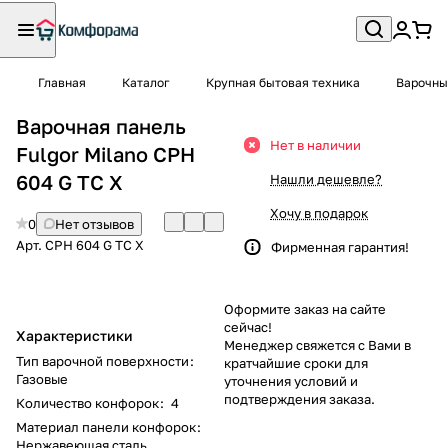
Главная
Каталог
Крупная бытовая техника
Варочны
Варочная панель
Нет в наличии
Fulgor Milano CPH
604 G TC X
Нашли дешевле?
Хочу в подарок
0
Нет отзывов
Арт.
CPH 604 G TC X
Фирменная гарантия!
Оформите заказ на сайте
сейчас!
Характеристики
Менеджер свяжется с Вами в
Тип варочной поверхности
:
кратчайшие сроки для
Газовые
уточнения условий и
подтверждения заказа.
Количество конфорок
:
4
Материал панели конфорок
:
Нержавеющая сталь