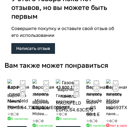
отзывов, но вы можете быть
первым
Совершите покупку и оставьте свой отзыв об
его использовании
Написать отзыв
Вам также может понравиться
4.10 ₽
По
43 800.17 ₽
По
По
запросу
запросу
запросу
Варочная
Газовая
панель
варочная
Варочна
Вароч
Вароч
Maunfeld
панель
я панель
ная
ная
EGHS.64.
MAUNFELD
Midea
панель
панель
0
0
0
0
73CS/G
EGHS.64.63
В наличии
В наличии
60G40M
Graude
Midea
0
0
0
0
0
0
CS/G
E005SFT
GS
MG693
В наличии
В наличии
Нет в нал