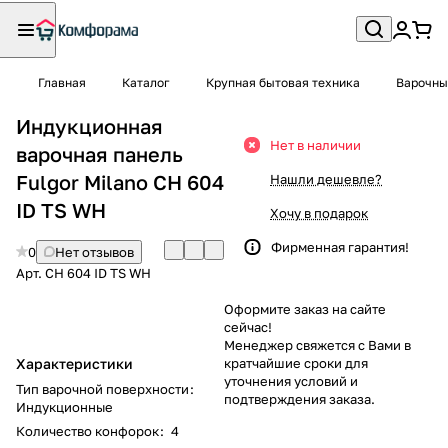
Главная
Каталог
Крупная бытовая техника
Варочны
Индукционная
Нет в наличии
варочная панель
Fulgor Milano CH 604
Нашли дешевле?
ID TS WH
Хочу в подарок
Фирменная гарантия!
0
Нет отзывов
Арт.
CH 604 ID TS WH
Оформите заказ на сайте
сейчас!
Менеджер свяжется с Вами в
Характеристики
кратчайшие сроки для
уточнения условий и
Тип варочной поверхности
:
подтверждения заказа.
Индукционные
Количество конфорок
:
4