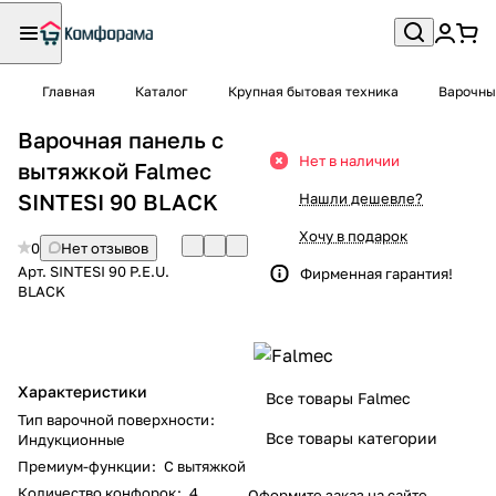
Главная
Каталог
Крупная бытовая техника
Варочны
Варочная панель с
Нет в наличии
вытяжкой Falmec
SINTESI 90 BLACK
Нашли дешевле?
Хочу в подарок
0
Нет отзывов
Арт.
SINTESI 90 P.E.U.
Фирменная гарантия!
BLACK
Характеристики
Все товары Falmec
Тип варочной поверхности
:
Все товары категории
Индукционные
Премиум-функции
:
С вытяжкой
Количество конфорок
:
4
Оформите заказ на сайте