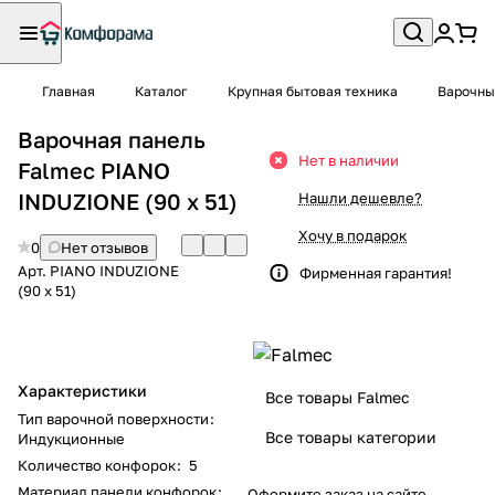
Главная
Каталог
Крупная бытовая техника
Варочны
Варочная панель
Нет в наличии
Falmec PIANO
INDUZIONE (90 х 51)
Нашли дешевле?
Хочу в подарок
0
Нет отзывов
Арт.
PIANO INDUZIONE
Фирменная гарантия!
(90 х 51)
Характеристики
Все товары Falmec
Тип варочной поверхности
:
Все товары категории
Индукционные
Количество конфорок
:
5
Материал панели конфорок
:
Оформите заказ на сайте