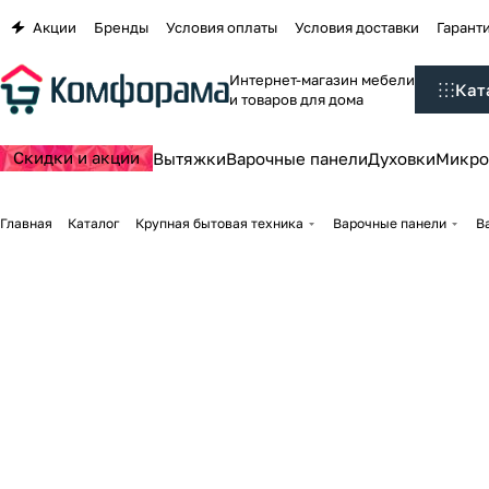
Акции
Бренды
Условия оплаты
Условия доставки
Гаранти
Интернет-магазин мебели
Кат
и товаров для дома
Скидки и акции
Вытяжки
Варочные панели
Духовки
Микро
Главная
Каталог
Крупная бытовая техника
Варочные панели
В