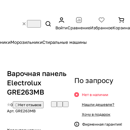
Войти
Сравнение
Избранное
Корзина
ники
Морозильники
Стиральные машины
Варочная панель
По запросу
Electrolux
GRE263MB
Нет в наличии
Нашли дешевле?
0
Нет отзывов
Арт.
GRE263MB
Хочу в подарок
Фирменная гарантия!