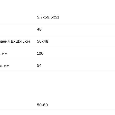
5.7х59.5х51
48
вания ВхШхГ, cм
56х48
, мм
100
а, мм
54
50-60