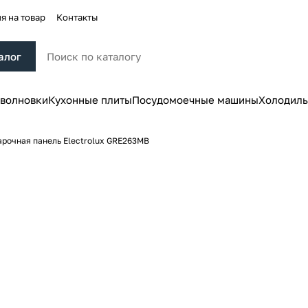
я на товар
Контакты
алог
волновки
Кухонные плиты
Посудомоечные машины
Холодиль
арочная панель Electrolux GRE263MB