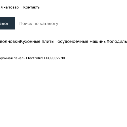
я на товар
Контакты
алог
волновки
Кухонные плиты
Посудомоечные машины
Холодиль
арочная панель Electrolux EGG93322NX