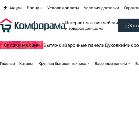
Акции
Бренды
Условия оплаты
Условия доставки
Гаранти
Интернет-магазин мебели
Кат
и товаров для дома
Скидки и акции
Вытяжки
Варочные панели
Духовки
Микро
Главная
Каталог
Крупная бытовая техника
Варочные панели
В