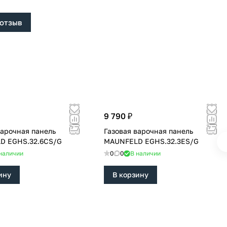
 отзыв
9 790 ₽
варочная панель
Газовая варочная панель
D EGHS.32.6CS/G
MAUNFELD EGHS.32.3ES/G
наличии
0
0
В наличии
ину
В корзину