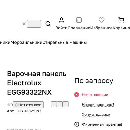
Войти
Сравнение
Избранное
Корзина
ники
Морозильники
Стиральные машины
Варочная панель
По запросу
Electrolux
EGG93322NX
Нет в наличии
Нашли дешевле?
0
Нет отзывов
Арт.
EGG 93322 NX
Хочу в подарок
Фирменная гарантия!