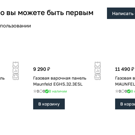
 но вы можете быть первым
Написать
спользовании
9 290 ₽
11 490 ₽
ль
Газовая варочная панель
Газовая 
Maunfeld EGHS.32.3ESL
MAUNFEL
0
0
В наличии
0
0
В 
В корзину
В корз