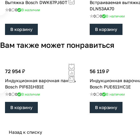
Вытяжка Bosch DWK67PJ60T
Встраиваемая вытяжка
DLN53AA70
0
0
В наличии
0
0
В наличии
В корзину
В корзину
Вам также может понравиться
72 954 ₽
56 119 ₽
Индукционная варочная панель
Индукционная варочн
Bosch PIF631HB1E
Bosch PUE611HC1E
0
0
В наличии
0
0
В наличии
В корзину
В корзину
Назад к списку