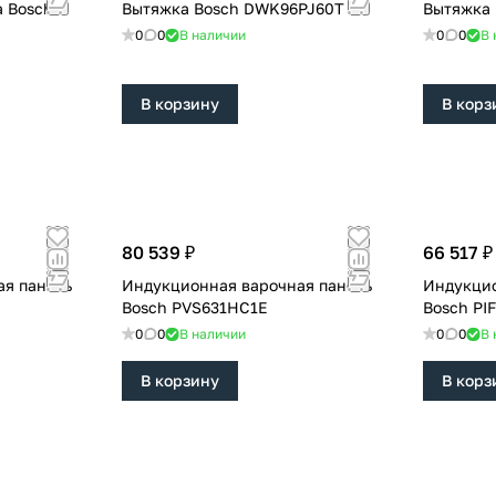
 Bosch
Вытяжка Bosch DWK96PJ60T
Вытяжка
0
0
В наличии
0
0
В 
В корзину
В корз
80 539 ₽
66 517 ₽
ая панель
Индукционная варочная панель
Индукцио
Bosch PVS631HC1E
Bosch PI
0
0
В наличии
0
0
В 
В корзину
В корз