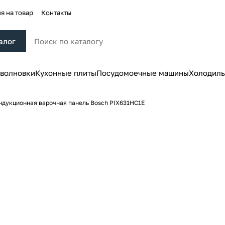
я на товар
Контакты
алог
волновки
Кухонные плиты
Посудомоечные машины
Холодиль
ндукционная варочная панель Bosch PIX631HC1E