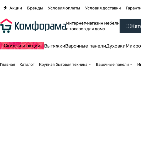
Акции
Бренды
Условия оплаты
Условия доставки
Гаранти
Интернет-магазин мебели
Кат
и товаров для дома
Скидки и акции
Вытяжки
Варочные панели
Духовки
Микро
Главная
Каталог
Крупная бытовая техника
Варочные панели
И