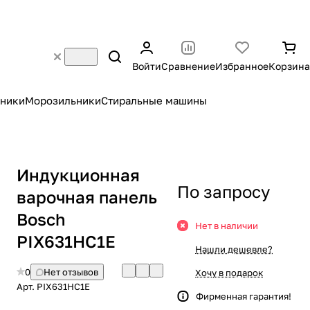
Войти
Сравнение
Избранное
Корзина
ники
Морозильники
Стиральные машины
Индукционная
По запросу
варочная панель
Bosch
Нет в наличии
PIX631HC1E
Нашли дешевле?
0
Нет отзывов
Хочу в подарок
Арт.
PIX631HC1E
Фирменная гарантия!