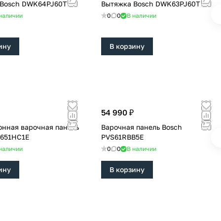
 Bosch DWK64PJ60T
Вытяжка Bosch DWK63PJ60T
наличии
0
0
В наличии
ину
В корзину
54 990 ₽
нная варочная панель
Варочная панель Bosch
F651HC1E
PVS61RBB5E
наличии
0
0
В наличии
ину
В корзину