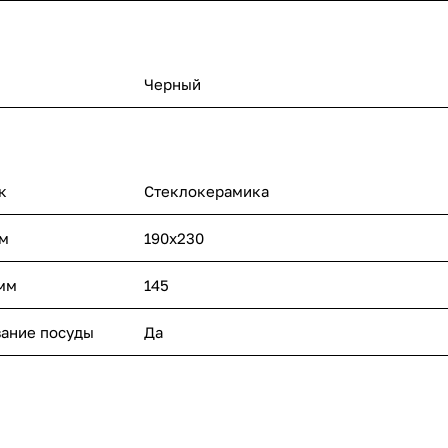
Черный
к
Стеклокерамика
мм
190х230
 мм
145
вание посуды
Да