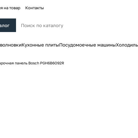
я на товар
Контакты
алог
волновки
Кухонные плиты
Посудомоечные машины
Холодиль
арочная панель Bosch PGH6B6O92R