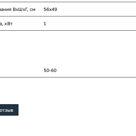
вания ВхШхГ, cм
56х49
, кВт
1
50-60
 отзыв