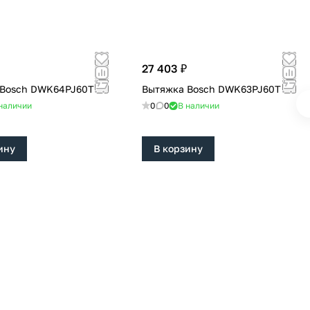
27 403 ₽
 Bosch DWK64PJ60T
Вытяжка Bosch DWK63PJ60T
наличии
0
0
В наличии
ину
В корзину