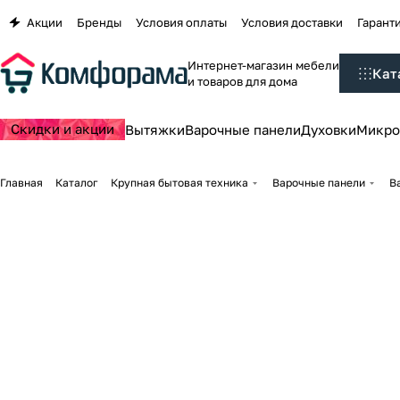
Акции
Бренды
Условия оплаты
Условия доставки
Гаранти
Интернет-магазин мебели
Кат
и товаров для дома
Скидки и акции
Вытяжки
Варочные панели
Духовки
Микро
Главная
Каталог
Крупная бытовая техника
Варочные панели
В