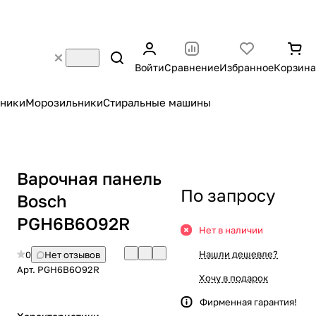
Войти
Сравнение
Избранное
Корзина
ники
Морозильники
Стиральные машины
Варочная панель
По запросу
Bosch
PGH6B6O92R
Нет в наличии
Нашли дешевле?
0
Нет отзывов
Арт.
PGH6B6O92R
Хочу в подарок
Фирменная гарантия!