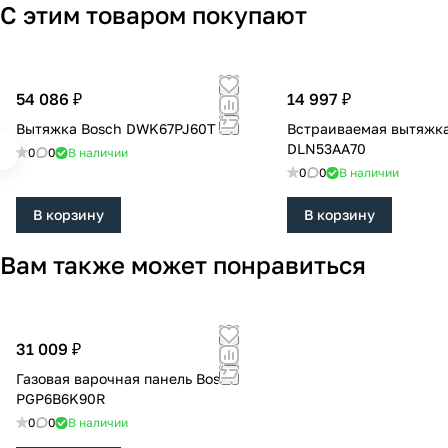
С этим товаром покупают
54 086 ₽
14 997 ₽
Вытяжка Bosch DWK67PJ60T
Встраиваемая вытяжка
DLN53AA70
0
0
В наличии
0
0
В наличии
В корзину
В корзину
Вам также может понравиться
31 009 ₽
Газовая варочная панель Bosch
PGP6B6K90R
0
0
В наличии