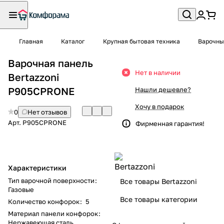
Главная
Каталог
Крупная бытовая техника
Варочны
Варочная панель
Нет в наличии
Bertazzoni
P905CPRONE
Нашли дешевле?
Хочу в подарок
0
Нет отзывов
Арт.
P905CPRONE
Фирменная гарантия!
Характеристики
Тип варочной поверхности
:
Все товары Bertazzoni
Газовые
Все товары категории
Количество конфорок
:
5
Материал панели конфорок
:
Нержавеющая сталь