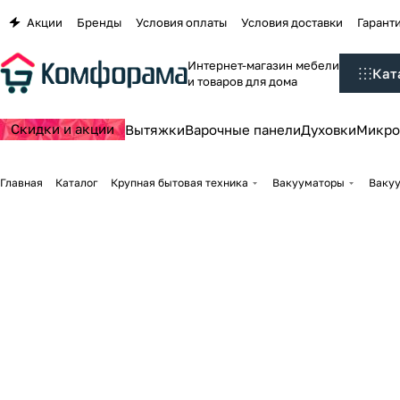
Акции
Бренды
Условия оплаты
Условия доставки
Гаранти
Интернет-магазин мебели
Кат
и товаров для дома
Скидки и акции
Вытяжки
Варочные панели
Духовки
Микро
Главная
Каталог
Крупная бытовая техника
Вакууматоры
Вакуу