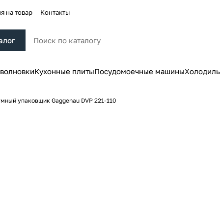
я на товар
Контакты
алог
волновки
Кухонные плиты
Посудомоечные машины
Холодиль
мный упаковщик Gaggenau DVP 221-110