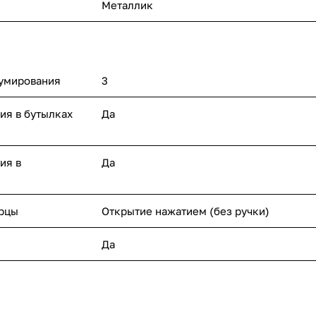
Металлик
уумирования
3
ия в бутылках
Да
ия в
Да
рцы
Открытие нажатием (без ручки)
Да