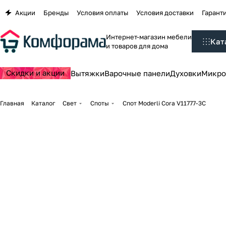
Акции
Бренды
Условия оплаты
Условия доставки
Гаранти
Интернет-магазин мебели
Кат
и товаров для дома
Скидки и акции
Вытяжки
Варочные панели
Духовки
Микро
Главная
Каталог
Свет
Споты
Спот Moderli Cora V11777-3C