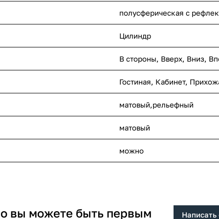
полусферическая с рефле
Цилиндр
В стороны
,
Вверх
,
Вниз
,
Вп
Гостиная
,
Кабинет
,
Прихож
матовый,рельефный
матовый
можно
 но вы можете быть первым
Написать