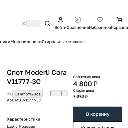
Войти
Сравнение
Избранное
Корзина
ники
Морозильники
Стиральные машины
Спот Moderli Cora
Розничная цена
V11777-3C
4 800 ₽
Старая цена
0
Нет отзывов
7 272 ₽
Арт.
MD_V11777-3C
В корзину
Характеристики
Цвет
:
Розовый
Купить в 1 клик