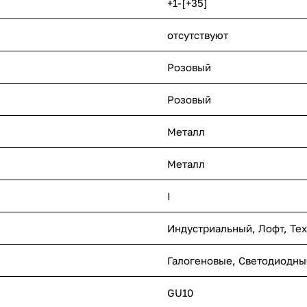
+1-[+35]
отсутствуют
Розовый
Розовый
Металл
Металл
I
Индустриальный
,
Лофт
,
Те
Галогеновые
,
Светодиодны
GU10