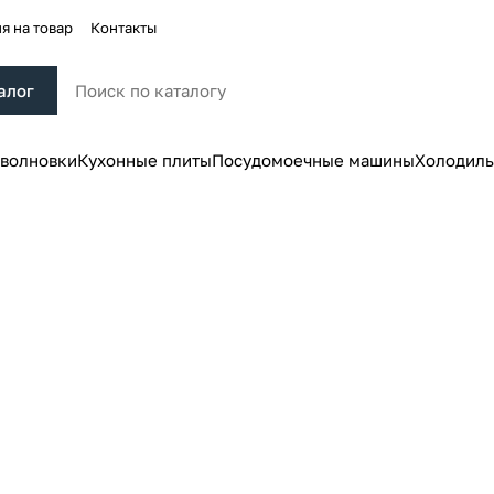
я на товар
Контакты
алог
волновки
Кухонные плиты
Посудомоечные машины
Холодиль