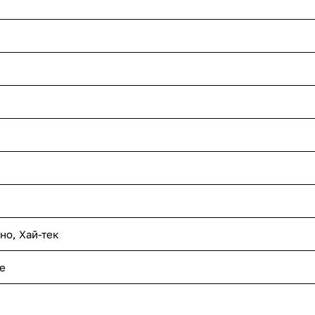
хно
,
Хай-тек
е