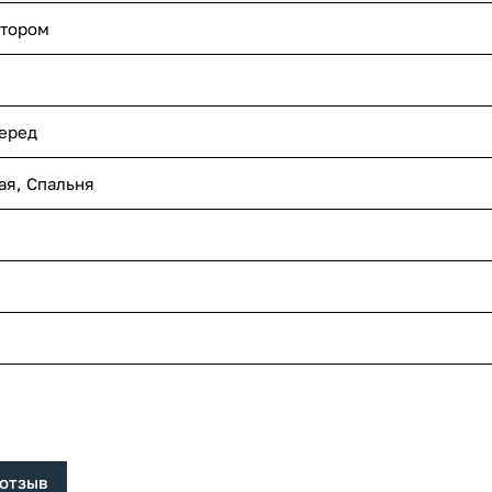
ктором
еред
ая
,
Спальня
 отзыв