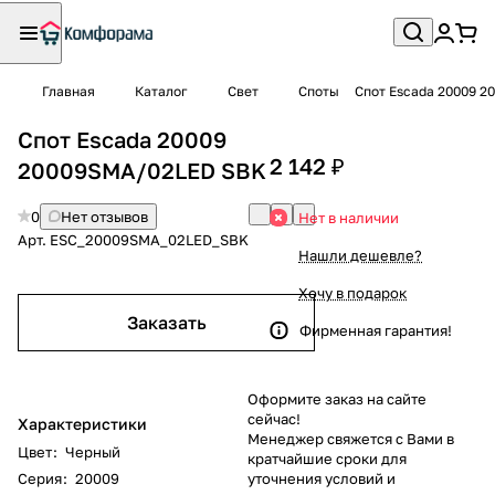
Главная
Каталог
Свет
Споты
Спот Escada 20009 
Спот Escada 20009
2 142 ₽
20009SMA/02LED SBK
0
Нет отзывов
Нет в наличии
Арт.
ESC_20009SMA_02LED_SBK
Нашли дешевле?
Хочу в подарок
Заказать
Фирменная гарантия!
Оформите заказ на сайте
сейчас!
Характеристики
Менеджер свяжется с Вами в
Цвет
:
Черный
кратчайшие сроки для
Серия
:
20009
уточнения условий и