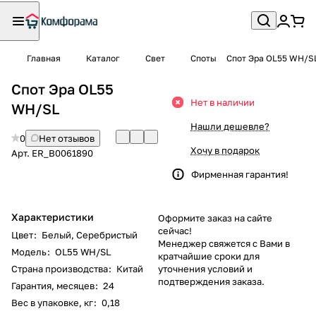
Главная
Каталог
Свет
Споты
Спот Эра OL55 WH/S
Спот Эра OL55
Нет в наличии
WH/SL
Нашли дешевле?
0
Нет отзывов
Хочу в подарок
Арт.
ER_B0061890
Фирменная гарантия!
Характеристики
Оформите заказ на сайте
сейчас!
Цвет
:
Белый
,
Серебристый
Менеджер свяжется с Вами в
Модель
:
OL55 WH/SL
кратчайшие сроки для
Страна производства
:
Китай
уточнения условий и
подтверждения заказа.
Гарантия, месяцев
:
24
Вес в упаковке, кг
:
0,18