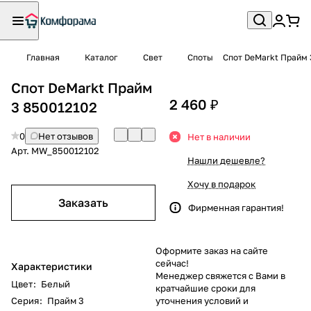
Главная
Каталог
Свет
Споты
Спот DeMarkt Прайм 
Спот DeMarkt Прайм
2 460 ₽
3 850012102
0
Нет отзывов
Нет в наличии
Арт.
MW_850012102
Нашли дешевле?
Хочу в подарок
Заказать
Фирменная гарантия!
Оформите заказ на сайте
сейчас!
Характеристики
Менеджер свяжется с Вами в
Цвет
:
Белый
кратчайшие сроки для
Серия
:
Прайм 3
уточнения условий и