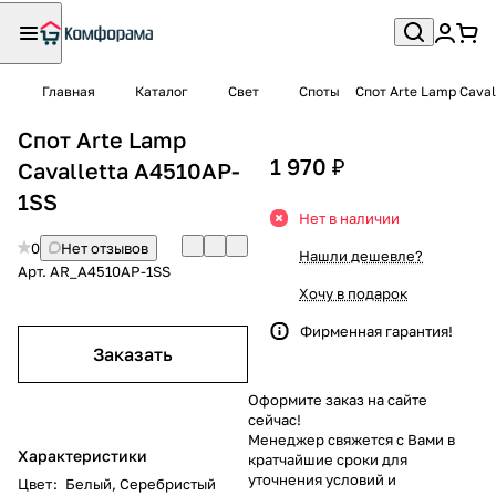
Главная
Каталог
Свет
Споты
Спот Arte Lamp Cava
Спот Arte Lamp
1 970 ₽
Cavalletta A4510AP-
1SS
Нет в наличии
0
Нет отзывов
Нашли дешевле?
Арт.
AR_A4510AP-1SS
Хочу в подарок
Фирменная гарантия!
Заказать
Оформите заказ на сайте
сейчас!
Менеджер свяжется с Вами в
Характеристики
кратчайшие сроки для
уточнения условий и
Цвет
:
Белый
,
Серебристый