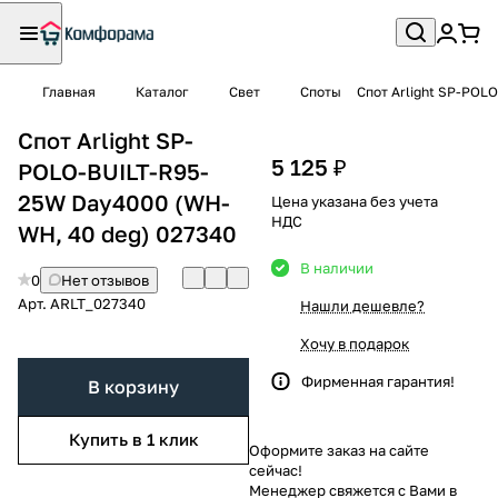
Главная
Каталог
Свет
Споты
Спот Arlight SP-POL
Спот Arlight SP-
5 125 ₽
POLO-BUILT-R95-
25W Day4000 (WH-
Цена указана без учета
НДС
WH, 40 deg) 027340
В наличии
0
Нет отзывов
Арт.
ARLT_027340
Нашли дешевле?
Хочу в подарок
Фирменная гарантия!
В корзину
Купить в 1 клик
Оформите заказ на сайте
сейчас!
Менеджер свяжется с Вами в