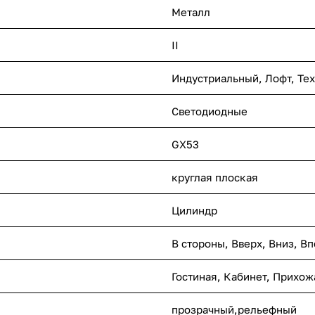
Металл
II
Индустриальный
,
Лофт
,
Те
Светодиодные
GX53
круглая плоская
Цилиндр
В стороны
,
Вверх
,
Вниз
,
Вп
Гостиная
,
Кабинет
,
Прихож
прозрачный,рельефный