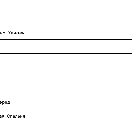
хно
,
Хай-тек
еред
ая
,
Спальня