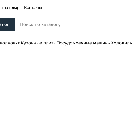
я на товар
Контакты
алог
волновки
Кухонные плиты
Посудомоечные машины
Холодиль