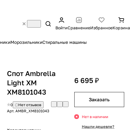
Войти
Сравнение
Избранное
Корзина
ники
Морозильники
Стиральные машины
Спот Ambrella
6 695 ₽
Light XM
XM8101043
Заказать
0
Нет отзывов
Арт.
AMBR_XM8101043
Нет в наличии
Нашли дешевле?