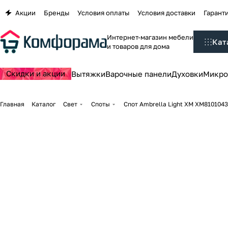
Акции
Бренды
Условия оплаты
Условия доставки
Гаранти
Интернет-магазин мебели
Кат
и товаров для дома
Скидки и акции
Вытяжки
Варочные панели
Духовки
Микро
Главная
Каталог
Свет
Споты
Спот Ambrella Light XM XM8101043