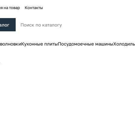
я на товар
Контакты
алог
волновки
Кухонные плиты
Посудомоечные машины
Холодиль
1