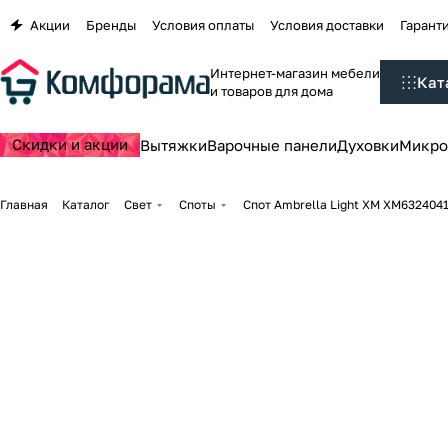
Акции
Бренды
Условия оплаты
Условия доставки
Гаранти
Интернет-магазин мебели
Кат
и товаров для дома
Скидки и акции
Вытяжки
Варочные панели
Духовки
Микро
Главная
Каталог
Свет
Споты
Спот Ambrella Light XM XM632404