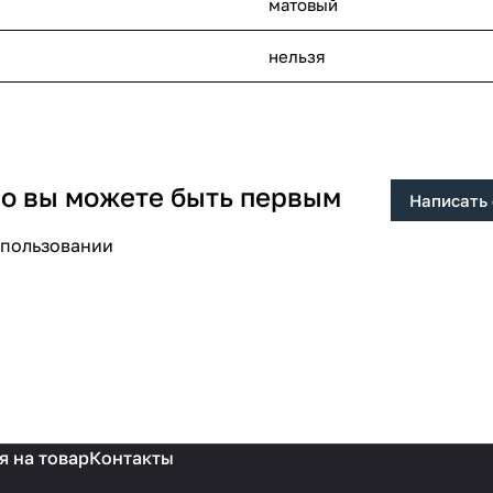
матовый
нельзя
 но вы можете быть первым
Написать
спользовании
я на товар
Контакты