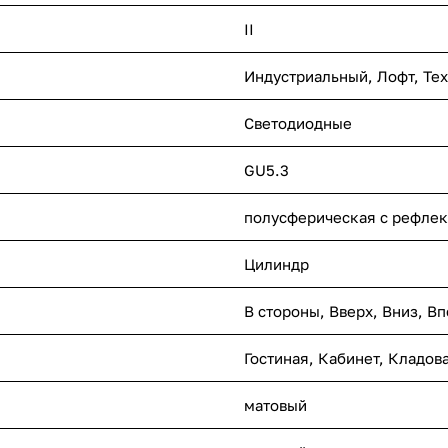
II
Индустриальный
,
Лофт
,
Те
Светодиодные
GU5.3
полусферическая с рефле
Цилиндр
В стороны
,
Вверх
,
Вниз
,
Вп
Гостиная
,
Кабинет
,
Кладов
матовый