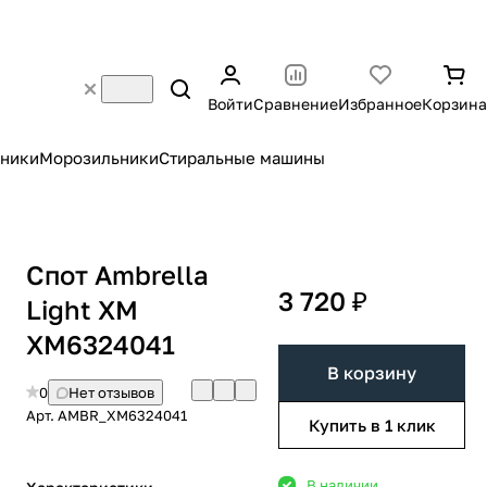
Войти
Сравнение
Избранное
Корзина
ники
Морозильники
Стиральные машины
Спот Ambrella
3 720 ₽
Light XM
XM6324041
В корзину
0
Нет отзывов
Арт.
AMBR_XM6324041
Купить в 1 клик
В наличии