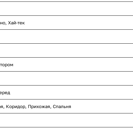
хно
,
Хай-тек
ктором
еред
ая
,
Коридор
,
Прихожая
,
Спальня