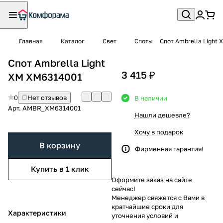
Главная
Каталог
Свет
Споты
Спот Ambrella Light
Спот Ambrella Light
3 415 ₽
XM XM6314001
0
Нет отзывов
В наличии
Арт.
AMBR_XM6314001
Нашли дешевле?
Хочу в подарок
В корзину
Фирменная гарантия!
Купить в 1 клик
Оформите заказ на сайте
сейчас!
Менеджер свяжется с Вами в
кратчайшие сроки для
Характеристики
уточнения условий и