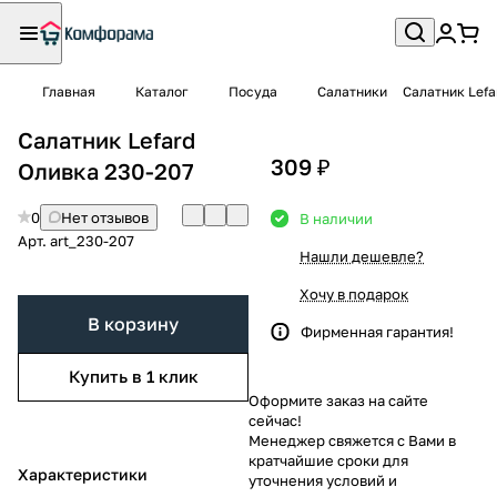
Главная
Каталог
Посуда
Салатники
Салатник Lefa
Салатник Lefard
309 ₽
Оливка 230-207
0
Нет отзывов
В наличии
Арт.
art_230-207
Нашли дешевле?
Хочу в подарок
В корзину
Фирменная гарантия!
Купить в 1 клик
Оформите заказ на сайте
сейчас!
Менеджер свяжется с Вами в
кратчайшие сроки для
Характеристики
уточнения условий и