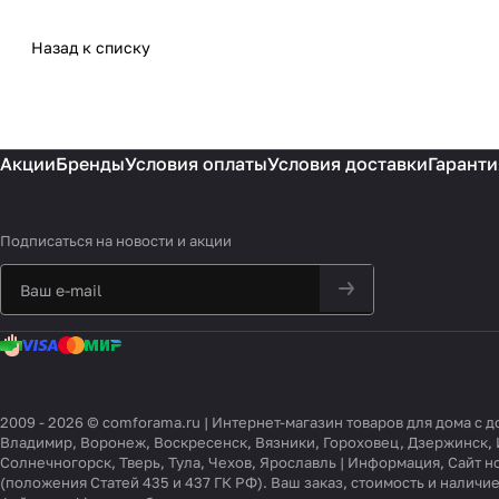
Назад к списку
Акции
Бренды
Условия оплаты
Условия доставки
Гаранти
Подписаться
на новости и акции
2009 - 2026 © comforama.ru | Интернет-магазин товаров для дома с 
Владимир, Воронеж, Воскресенск, Вязники, Гороховец, Дзержинск, 
Солнечногорск, Тверь, Тула, Чехов, Ярославль | Информация, Сайт 
(положения Статей 435 и 437 ГК РФ). Ваш заказ, стоимость и налич