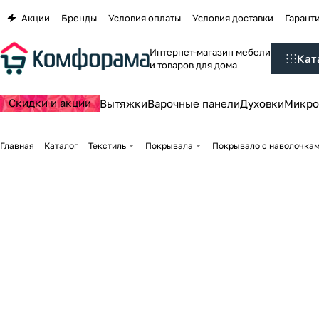
Акции
Бренды
Условия оплаты
Условия доставки
Гаранти
Интернет-магазин мебели
Кат
и товаров для дома
Скидки и акции
Вытяжки
Варочные панели
Духовки
Микро
Главная
Каталог
Текстиль
Покрывала
Покрывало с наволочкам