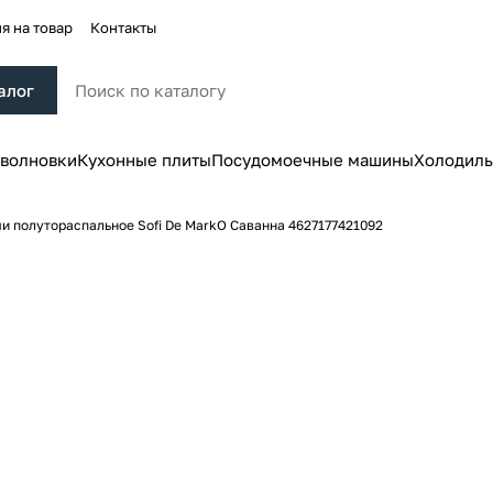
я на товар
Контакты
алог
волновки
Кухонные плиты
Посудомоечные машины
Холодиль
и полутораспальное Sofi De MarkO Саванна 4627177421092