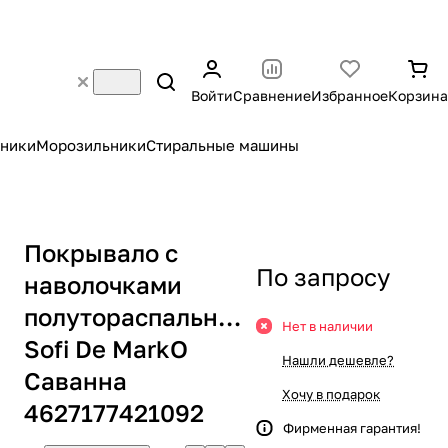
Войти
Сравнение
Избранное
Корзина
ники
Морозильники
Стиральные машины
Покрывало с
По запросу
наволочками
полутораспальное
Нет в наличии
Sofi De MarkO
Нашли дешевле?
Саванна
Хочу в подарок
4627177421092
Фирменная гарантия!