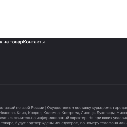
я на товар
Контакты
доставкой по всей России | Осуществляем доставку курьером в город
Иваново, Клин, Ковров, Коломна, Кострома, Липецк, Луховицы, Минс
носят исключительно информационный характер. Ни при каких услови
ие товара, будут подтверждены менеджером, по номеру телефона или