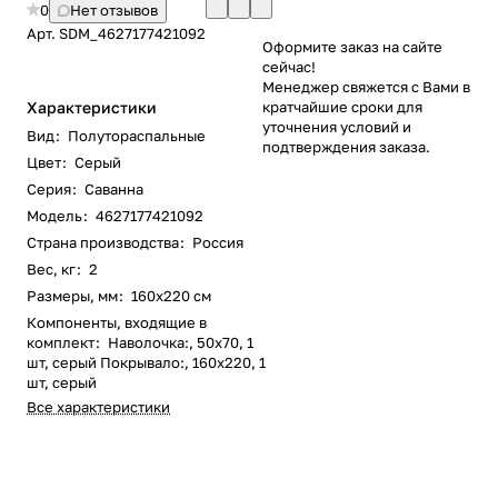
0
Нет отзывов
Арт.
SDM_4627177421092
Оформите заказ на сайте
сейчас!
Менеджер свяжется с Вами в
Характеристики
кратчайшие сроки для
уточнения условий и
Вид
:
Полутораспальные
подтверждения заказа.
Цвет
:
Серый
Серия
:
Саванна
Модель
:
4627177421092
Страна производства
:
Россия
Вес, кг
:
2
Размеры, мм
:
160x220 см
Компоненты, входящие в
комплект
:
Наволочка:, 50x70, 1
шт, серый Покрывало:, 160x220, 1
шт, серый
Все характеристики