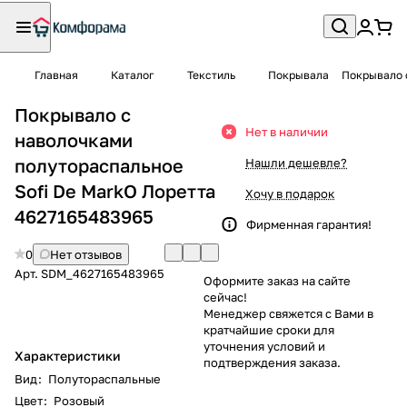
Главная
Каталог
Текстиль
Покрывала
Покрывало 
Покрывало с
Нет в наличии
наволочками
полутораспальное
Нашли дешевле?
Sofi De MarkO Лоретта
Хочу в подарок
4627165483965
Фирменная гарантия!
0
Нет отзывов
Арт.
SDM_4627165483965
Оформите заказ на сайте
сейчас!
Менеджер свяжется с Вами в
кратчайшие сроки для
уточнения условий и
Характеристики
подтверждения заказа.
Вид
:
Полутораспальные
Цвет
:
Розовый