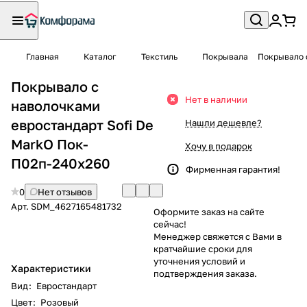
Главная
Каталог
Текстиль
Покрывала
Покрывало 
Покрывало с
Нет в наличии
наволочками
евростандарт Sofi De
Нашли дешевле?
MarkO Пок-
Хочу в подарок
П02п-240х260
Фирменная гарантия!
0
Нет отзывов
Арт.
SDM_4627165481732
Оформите заказ на сайте
сейчас!
Менеджер свяжется с Вами в
кратчайшие сроки для
уточнения условий и
Характеристики
подтверждения заказа.
Вид
:
Евростандарт
Цвет
:
Розовый