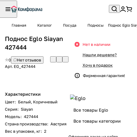
Главная
Каталог
Посуда
Подносы
Поднос Eglo Sia
Поднос Eglo Siayan
Нет в наличии
427444
Нашли дешевле?
0
Нет отзывов
Хочу в подарок
Арт.
EG_427444
Фирменная гарантия!
Характеристики
Цвет
:
Белый
,
Коричневый
Серия
:
Siayan
Все товары Eglo
Модель
:
427444
Все товары категории
Страна производства
:
Австрия
Вес в упаковке, кг
:
2
Оформите заказ на сайте