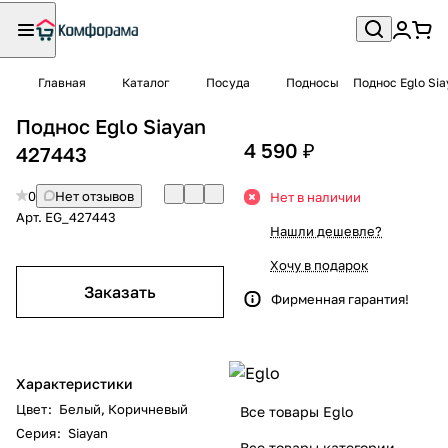
Главная
Каталог
Посуда
Подносы
Поднос Eglo Sia
Поднос Eglo Siayan
4 590 ₽
427443
0
Нет отзывов
Нет в наличии
Арт.
EG_427443
Нашли дешевле?
Хочу в подарок
Заказать
Фирменная гарантия!
Характеристики
Цвет
:
Белый
,
Коричневый
Все товары Eglo
Серия
:
Siayan
Все товары категории