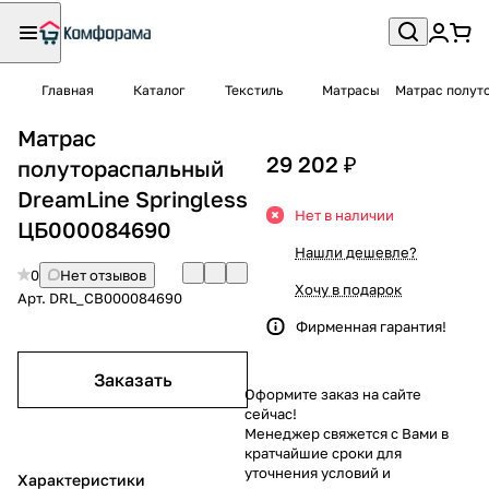
Главная
Каталог
Текстиль
Матрасы
Матрас полуто
Матрас
29 202 ₽
полутораспальный
DreamLine Springless
Нет в наличии
ЦБ000084690
Нашли дешевле?
0
Нет отзывов
Хочу в подарок
Арт.
DRL_CB000084690
Фирменная гарантия!
Заказать
Оформите заказ на сайте
сейчас!
Менеджер свяжется с Вами в
кратчайшие сроки для
уточнения условий и
Характеристики