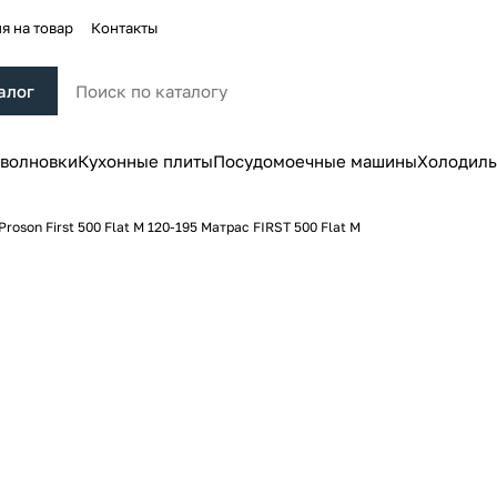
я на товар
Контакты
алог
волновки
Кухонные плиты
Посудомоечные машины
Холодиль
oson First 500 Flat M 120-195 Матрас FIRST 500 Flat M