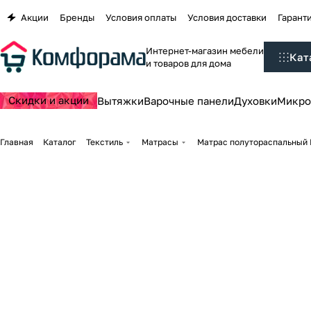
Акции
Бренды
Условия оплаты
Условия доставки
Гаранти
Интернет-магазин мебели
Кат
и товаров для дома
Скидки и акции
Вытяжки
Варочные панели
Духовки
Микро
Главная
Каталог
Текстиль
Матрасы
Матрас полутораспальный Pr