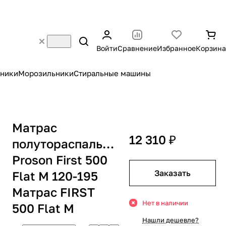
Войти
Сравнение
Избранное
Корзина
ники
Морозильники
Стиральные машины
Матрас
12 310 ₽
полутораспальный
Proson First 500
Заказать
Flat M 120-195
Матрас FIRST
Нет в наличии
500 Flat M
Нашли дешевле?