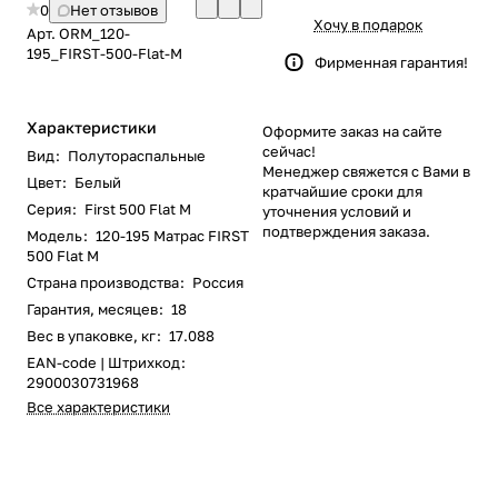
0
Нет отзывов
Хочу в подарок
Арт.
ORM_120-
195_FIRST-500-Flat-M
Фирменная гарантия!
Характеристики
Оформите заказ на сайте
сейчас!
Вид
:
Полутораспальные
Менеджер свяжется с Вами в
Цвет
:
Белый
кратчайшие сроки для
Серия
:
First 500 Flat M
уточнения условий и
подтверждения заказа.
Модель
:
120-195 Матрас FIRST
500 Flat M
Страна производства
:
Россия
Гарантия, месяцев
:
18
Вес в упаковке, кг
:
17.088
EAN-code | Штрихкод
:
2900030731968
Все характеристики