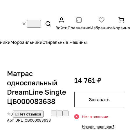
Войти
Сравнение
Избранное
Корзина
ники
Морозильники
Стиральные машины
Матрас
14 761 ₽
односпальный
DreamLine Single
Заказать
ЦБ000083638
0
Нет отзывов
Нет в наличии
Арт.
DRL_CB000083638
Нашли дешевле?