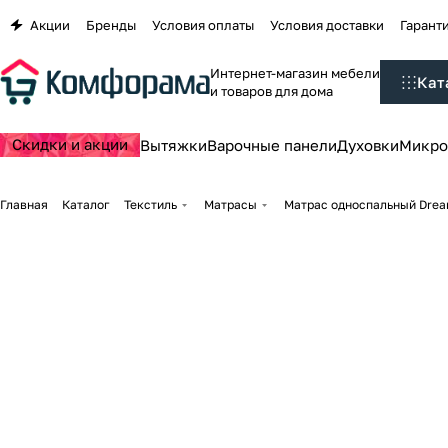
Акции
Бренды
Условия оплаты
Условия доставки
Гаранти
Интернет-магазин мебели
Кат
и товаров для дома
Скидки и акции
Вытяжки
Варочные панели
Духовки
Микро
Главная
Каталог
Текстиль
Матрасы
Матрас односпальный Drea