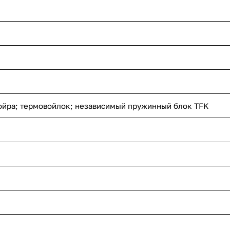
ойра; термовойлок; независимый пружинный блок TFK