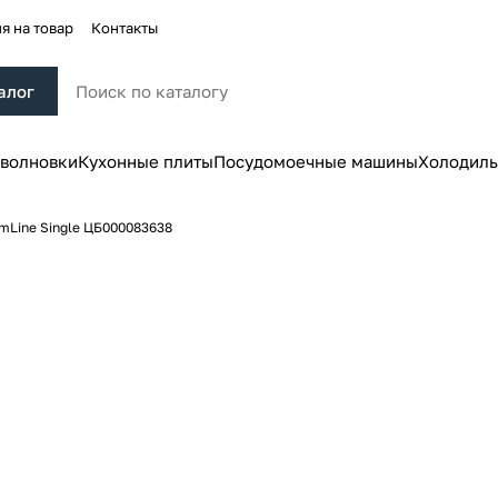
я на товар
Контакты
алог
волновки
Кухонные плиты
Посудомоечные машины
Холодиль
mLine Single ЦБ000083638